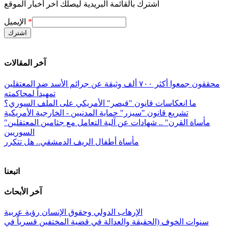
اشترك بالقائمة البريدية ليصلك آخر أخبار الموقع
*
الإيميل
آخر المقالات
محققون جمعوا أكثر ٧٠٠ ألف وثيقة عن جرائم الأسد ضد المعتقلين
تمهيداً لمحاكمته
ما انعكاسات قانون "قيصر" الأمريكي على الملف السوري؟
تشريع قانون "سيزر" حماية المدنيين - الخارجية الأمريكية
"مأساة القرن" .. شهادات عن آلية التعامل مع جثامين المعتقلين
السوريين
مأساة أطفال الريف الدمشقي.. هل تتكرر
اتبعنا
آخر الأبحاث
الإرهاب الدولي وحقوق الإنسان رؤية عربية
سنوات الخوف (الحقيقة والعدالة في قضية المختفين قسرياً في