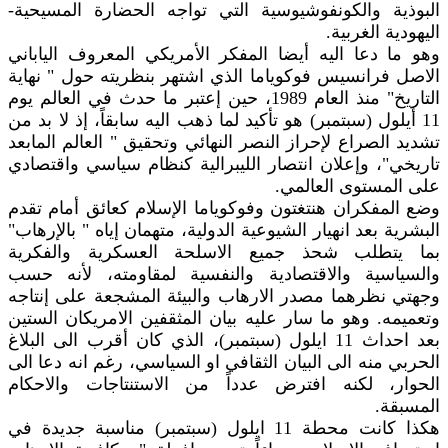
البوذية والكونفوشيوسية التي تواجه الحضارة المسيحية-
اليهودية الغربية.
وهو ما دعا اليه أيضا المفكر الأمريكي المعروف الياباني
الاصل فرانسيس فوكوياما الذي اشتهر بنظريته حول " نهاية
التاريخ" منذ العام 1989، حين إعتبر ما حدث في العالم يوم
11 أيلول (سبتمبر) هو تأكيد لما ذهب اليه سابقاً، إذ لا بد من
تشديد الصراع لإحراز النصر النهائي وتحقيق " العالم المابعد
تاريخي"، وإعلان انتصار الليبرالية كنظام سياسي واقتصادي
على المستوى العالمي.
وضع المفكران هنتغتون وفوكوياما الإسلام كعائق أمام تقدم
البشرية بعد انهيار الشيوعية الدولية، متهمان إياه " بالإرهاب"
بما يتطلب شحذ جميع الاسلحة العسكرية والفكرية
والسياسية والاقتصادية والنفسية لمقاومته، لأنه حسب
وجهتي نظرهما مصدر الارهاب والبيئة المشجعة على إنتاجه
وتعميمه. وهو ما سار عليه بيان المثقفين الامريكان الستين
بعد احداث 11 ايلول (سبتمبر)، الذي كان أقرب الى البلاغ
الحربي منه الى البيان الثقافي او السياسي، رغم انه دعا الى
الحوار، لكنه افترض عدداً من الاستنتاجات والاحكام
المسبقة.
هكذا كانت محطة 11 ايلول (سبتمبر) مناسبة جديدة في