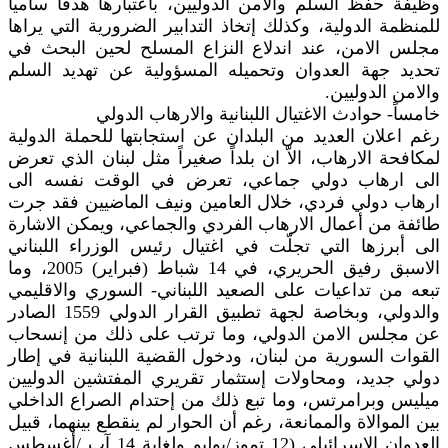
وظيفة حفظ السلم والامن الدوليين، باعتبارها هدفاً سامياً
للمنظمة الدولية، وكذلك إتخاذ التدابير الضرورية التي يراها
مجلس الامن، عند اندلاع النزاع المسلح لحين البحث في
تحديد جهة العدوان وتحميله المسؤولية عن تهديد السلم
والامن الدوليين.
خامساً- حوادث الاغتيال اللبنانية والارهاب الدولي
رغم اعلان العديد من البلدان عن استجابتها للحملة الدولية
لمكافحة الارهاب، الاّ ان بلداً صغيراً مثل لبنان الذي تعرض
الى ارهاب دولي جماعي، تعرض في الوقت نفسه الى
ارهاب دولي فردي، خلال العامين ونيف الماضيين فقد جرت
طائفة من أعمال الارهاب الفردي والجماعي، ويمكن الاشارة
الى أبرزها التي تجلّت في اغتيال رئيس الوزراء اللبناني
الاسبق رفيق الحريري، في 14 شباط (فبراير) 2005، وما
تبعه من تداعيات على الصعيد اللبناني- السوري والاقليمي
والدولي، وبخاصة لجهة تطبيق القرار الدولي 1559 الصادر
عن مجلس الامن الدولي، وما ترتب على ذلك من إنسحاب
القوات السورية من لبنان، ودخول القضية اللبنانية في إطار
دولي جديد، ومحاولات إستثمار تقريري المفتشين الدوليين
ميليس وبرامرتس، وما تبع ذلك من إحتدام الصراع الداخلي
بين الموالاة والممانعة، رغم أن الحوار لم ينقطع بينهما، قبيل
العدوان الاسرائيلي (12 تموز/يوليو ولغاية 14 آب /أغسطس