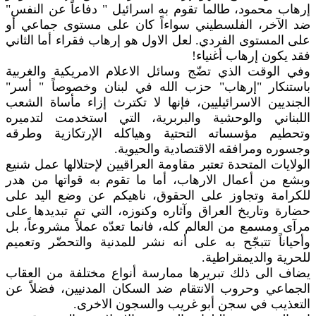
إرهاب محمود، طالما تقوم به اسرائيل " دفاعاً عن النفس"
ضد الآخر، الفلسطيني سواءاً كان على مستوى جماعي أو
على المستوى الفردي. لعل الاول هو إرهاب فقراء أما الثاني
فقد يكون إرهاب أغنياء!
وفي الوقت الذي تضّج وسائل الاعلام الامريكية والغربية
باستنكار "إرهاب" حزب الله في لبنان وخصوصاً " أسر"
الجنديين الاسرائيليين، فإنها لا تكترث إزاء مأساة الشعب
اللبناني والوحشية والبربرية، التي استخدمت لتدميره
وتحطيم مؤسساته التحتية وهياكله الإرتكازية وطرقه
وجسوره ومرافقه الاقتصادية والحيوية.
الولايات المتحدة تعتبر مقاومة العراقيين لإحتلالها عمل شنيع
وبشع من أعمال الارهاب، أما ما تقوم به قواتها من هدر
للكرامة وتجاوز على الحقوق، ناهيكم عن وضع اليد على
حضارة وتاريخ العراق وآثاره وكنوزه، التي تم تبديدها على
مرآى ومسمع من العالم كله، فانما تعدّه عملاً مشروعاً، بل
وأحياناً تتبجّح به على أنه نشر للمدنية والتحضّر وتعميم
للحرية والديمقراطية.
يضاف الى ذلك تبريرها ممارسة أنواع مختلفة من العقاب
الجماعي وحروب الانتقام ضد السكان المدنيين، فضلاً عن
التعذيب في سجن أبو غريب والسجون الاخرى.