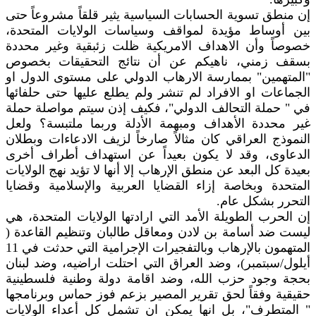
إن منطق تسوية الحسابات السياسية يثير قلقاً مشروعاً حتى
بين أوساط مؤيدة لمواقف وسياسات الولايات المتحدة،
خصوصاً وأن الاهداف الامريكية ظلت زئبقية وغير محددة
بسقف زمني، ناهيكم عن أن نتائج التحقيقات بخصوص
"المتهمين" بممارسة الارهاب الدولي على مستوى الدول او
الجماعات او الافراد لم تنشر ولم يطلع عليها حتى حلفائها
في " حملة التحالف الدولي"، فكيف إذن سيتم مواصلة حملة
غير محددة الأهداف ومبهمة الأدلة وربما ملتبسة؟ ولعل
النموذج العراقي كان مثالاً صارخاً لزيف الادعاءات وبطلان
الدعاوى، وقد لا يكون بعيداً عن استهداف أطراف أخرى
بعيدة كل البعد عن منطق الإرهاب إلا أنها لا تؤيد نهج الولايات
المتحدة وبخاصة إزاء القضايا العربية والإسلامية وقضايا
التحرر بشكل عام.
إن الحرب الطويلة الأمد التي ارادتها الولايات المتحدة، هي
ليست ضد أسامة بن لادن ومعاقل طالبان وتنظيم القاعدة (
المتهمون بالإرهاب وبالتفجيرات الإجرامية التي حدثت في 11
أيلول/سبتمبر)، وضد العراق التي احتلت اراضيه، وضد لبنان
بحجة وجود حزب الله، وضد اقامة دولة وطنية فلسطينية
حقيقية وفقاً لحق تقرير المصير بزعم فوز حماس وبرنامجها
" المتطرف"، بل انها يمكن ان تشمل كل أعداء الولايات