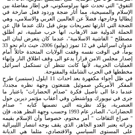
التفوق" التي تحدث عنها بيرلوسكوني، في إطار مفاضلة بين
الإسلام والمسيحية، مما أثار ضجة وردود فعل صارخة في
إيطاليا وخارجها، فضلاً عن العالمين العربي والاسلامي، وهي
الضجة التي اثارتها تصريحات بوش قبل ذلك عندما قال عن
الحملة الدولية ضد الارهاب، انها حرب صليبية، ثم أطلق
مصطلح " الفاشية الاسلامية"، عندما كان يتعرض لبنان الى
عدوان اسرائيلي في 12 تموز (يوليو) 2006، حيث دام نحو 33
يوماً، في الوقت نفسه وقفت الولايات المتحدة حائلاً أمام
إصدار مجلس الامن قراراً يدعو الى وقف اطلاق النار وإنهاء
العمليات الحربية، لأنها كانت تنتظر أن تستكمل اسرائيل
مخططها في الحرب الشاملة والمفتوحة.
في ظل أجواء مكفهرة بعد احداث 11 ايلول (سبتمبر) طرح
المفكر الأمريكي صموئيل هنتنغتون وجهة نظره مجدداً،
عندما دعا الى تأصيل فكرة "صدام الحضارات" باعتبار ما
جرى في نيويورك وواشنطن وفي أعقاب مؤتمر ديربن حول
العنصرية، يؤكد نظريته التي تضمنها كتابه " صدام
الحضارات"، الصادر عام 1993 وحسب وجهة النظر هذه، فإن
" صراع الثقافات " أمر محتوم، خصوصاً وأن الإسلام بقيمه
وتراثه يعتبر العدو الجاهز، الذي يقف بوجه انتصار الليبرالية
على المستوى السياسي والاقتصادي، مثلما هي الديانة