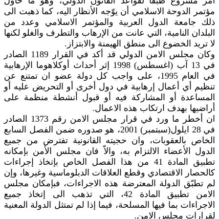
أمر مشروع طبقاً لقواعد القانون الدولي، وهو ما حاول
مؤتمر الدوحة الاسلامي أن يوّجه الأنظار اليه، كما ذهبت الى
ذلك جامعة الدول العربية والمؤتمر الاسلامي وعدد من
البلدان النامية، التي عانت من الإرهاب والتطرف والغلو لكنها
لا تريد الخضوع الى منطق الهيمنة والابتزاز.
وكان مجلس الامن الدولي قد أكد في القرار 1189 الصادر
في 13 آب (اغسطس) 1998 إثر أحداث أوكلاهوما الإرهابية
في العام 1995، على واجب كل دولة عضو ان تمتنع عن
تنظيم أي أعمال إرهابية في دول أخرى أو التحريض عليه أو
المساعدة أو المشاركة فيه أو قبول أنشطة منظمة على
أراضيها بهدف ارتكاب هذه الاعمال.
ان أخطر ما ورد في قرار مجلس الامن رقم 1373 الصادر
في 28 ايلول(سبتمبر) 2001، هو صدوره ضمن الفصل السابع
الخاص بالعقوبات، وان حجيته القانونية تفترض من جميع
الدول الأعضاء الالتزام به، والاّ فان مجلس الأمن بإمكانه
تطبيق المادة 41 من هذا الفصل الخاص بإتخاذ إجراءات
كالحصار الاقتصادي وقطع العلاقات الدبلوماسية وغيرها، وإن
لم تطبّق الدولة المعترضة هذه الاجراءات، فبإمكان مجلس
الامن تطبيق المادة 42، التي تذهب الى إتخاذ جميع
الاجراءات بما فيها المسلحة، فيما إذا لم تمتثل الدولة المعنية
لقرارات مجلس الامن.