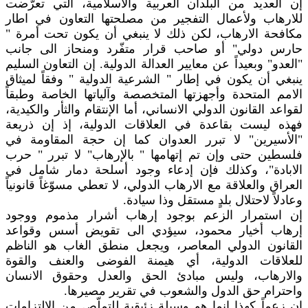
إن العديد من البلدان العربية والاسلامية، التي تعرّضت
للارهاب ولأعمال التفجير من مصلحتها التعاون في اطار
مكافحة الارهاب، لكن ذلك لا ينبغي أن يكون تحت أمرة "
حارس دولي" أو صاحب قرار متفّرد ومنحاز الى جانب
"العدو" وبعيداً عن معايير العدالة الدولية. إن التعاون السليم
ينبغي أن يكون في إطار " الشرعية الدولية " وفقاً لميثاق
الامم المتحدة وأجهزتها المتخصصة وآلياتها الخاصة وطبقاً
لقواعد القانون الدولي الانساني، أما الإنتقام والثأر والكيدية،
فهذه ليست بقاعدة في العلاقات الدولية، إذ إن ذريعة
"الأسيرين" لا تبرر العدوان كما إن حجة المقاومة في
فلسطين حتى وإن تم إتهامها " بالإرهاب" لا تبرر " حرب
الابادة"، وكذلك فإن إدعاء وجود أسلحة دمار شامل في
العراق والعلاقة مع الارهاب الدولي، لا تعطي مسوّغاً قانونياً
وعادلاً لاحتلال بلدٍ مستقل وذا سيادة.
إن استمرار الزعم بوجود إرهاب أشرار مذموم ووجود
إرهاب أخيار محمود، سيؤدي الى تقويض أسس وقواعد
القانون الدولي المعاصر، ويجعل منطق الغاب هو الناظم
للعلاقات الدولية، أي هيمنة الفوضى والعنف والقوة
والارهاب، وليس مبادئ الحق والعدل وحقوق الانسان
واحترام حق الدول والشعوب في تقرير مصيرها.
إن زعماً كهذا إنما هو وسيلة زئبقية للتملّص من الالتزامات