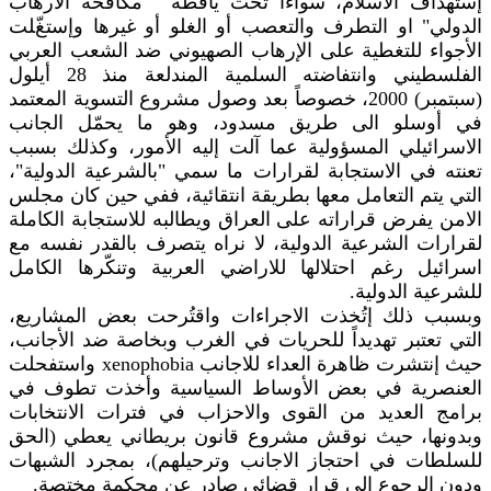
إستهداف الاسلام، سواءاً تحت يافطة " مكافحة الارهاب
الدولي" او التطرف والتعصب أو الغلو أو غيرها وإستغّلت
الأجواء للتغطية على الإرهاب الصهيوني ضد الشعب العربي
الفلسطيني وانتفاضته السلمية المندلعة منذ 28 أيلول
(سبتمبر) 2000، خصوصاً بعد وصول مشروع التسوية المعتمد
في أوسلو الى طريق مسدود، وهو ما يحمّل الجانب
الاسرائيلي المسؤولية عما آلت إليه الأمور، وكذلك بسبب
تعنته في الاستجابة لقرارات ما سمي "بالشرعية الدولية"،
التي يتم التعامل معها بطريقة انتقائية، ففي حين كان مجلس
الامن يفرض قراراته على العراق ويطالبه للاستجابة الكاملة
لقرارات الشرعية الدولية، لا نراه يتصرف بالقدر نفسه مع
اسرائيل رغم احتلالها للاراضي العربية وتنكّرها الكامل
للشرعية الدولية.
وبسبب ذلك إتُخذت الاجراءات واقتُرحت بعض المشاريع،
التي تعتبر تهديداً للحريات في الغرب وبخاصة ضد الأجانب،
حيث إنتشرت ظاهرة العداء للاجانب xenophobia واستفحلت
العنصرية في بعض الأوساط السياسية وأخذت تطوف في
برامج العديد من القوى والاحزاب في فترات الانتخابات
وبدونها، حيث نوقش مشروع قانون بريطاني يعطي (الحق
للسلطات في احتجاز الاجانب وترحيلهم)، بمجرد الشبهات
ودون الرجوع الى قرار قضائي صادر عن محكمة مختصة.