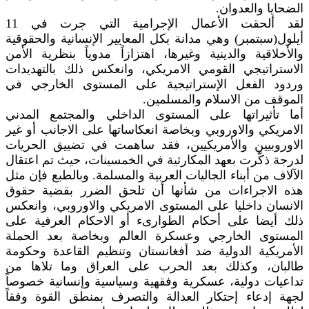
الضحايا والعدوان.
لقد ألحقت الأعمال الإجرامية التي جرت في 11
أيلول(سبتمبر) وهي مدانة بكل المعايير الإنسانية والحقوقية
والأخلاقية والدينية وغيرها، اهتزازاً مدوياً بنظرية الأمن
الاستراتيجي القومي الامريكي، وانعكس ذلك بالتهديدات
وردود الفعل الإستراتيجية على المستوى الخارجي في
الموقف من الاسلام والمسلمين.
أما تأثيراتها على المستوى الداخلي والمجتمع المدني
الامريكي والاوروبي وبخاصة انعكاساتها على الاجانب أو غير
الاوروبيين والأمريكيين، فقد ساهمت في تضييق الحريات
لدرجة ذكّرت بعهد المكارثية في الخمسينات، حيث تم اعتقال
الآلاف من أبناء الجاليات العربية والمسلمة. وبالطبع فإن مثل
هذه الاجراءات من شأنها أن تلحق الضرر بقضية حقوق
الانسان داخليا على المستوى الامريكي والاوروبي، وانعكس
ذلك أيضا على أحكام الطوارىء أو الاحكام العرفية على
المستوى الخارجي وعسكرة العالم وبخاصة بعد الحملة
الأمريكية الدولية ضد أفغانستان وتنظيم القاعدة وحكومة
طالبان، وكذلك بعد الحرب على العراق وما تلاها من
تداعيات دولية، عسكرية وفقهية وسياسية وإنسانية خصوصاً
لجهة إدعاء إحتكار العدالة والتصرف بمنطق القوة وفقاً