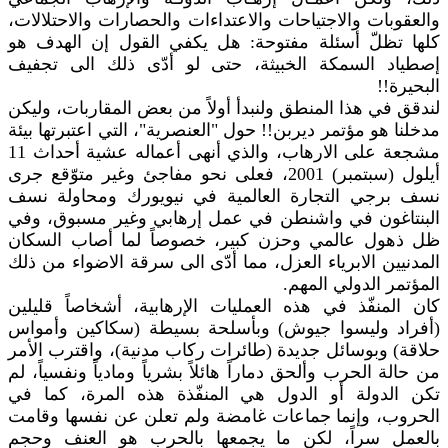
والعقوبات والاجتياحات والاعتداءات والحصارات والاحتلالات،
كلها تظلّ أسئلة مفتوحة: هل يكفي القول إن الهدف هو
إصطياد السمكة الخبيثة، حتى لو أدّى ذلك الى تجفيف
البحيرة!!
لندقق في هذا المنطق ولنبدأ أولاً من بعض المقاربات، وليكن
مدخلنا هو مؤتمر ديربن!! حول "العنصرية"، التي اعتبرتها بيئة
مشجعة على الارهاب، والذي أنهى أعماله عشية أحداث 11
أيلول (سبتمبر) 2001، فعلى نحو مفاجئ وغير متوّقع جرى
نسف برجي التجارة العالمية في نيويورك ومحاولة نسف
البنتاغون في واشنطن في عمل إرهابي وغير مسبوق، وفي
ظل ذهول عالمي وحزن كبير، خصوصاً لما أصاب السكان
المدنيين الابرياء العزل، مما أدّى الى سرقة الاضواء من ذلك
المؤتمر الدولي المهم.
كان المنفّذ في هذه العمليات الإرهابية، أشخاصاً قليلين
(أفراد وليسوا جيوش) وبأسلحة بسيطة (سكاكين وأمواس
حلاقة) وبوسائل جديدة (طائرات ركاب مدنية)، واقترب الأمر
من حالة الحرب وألحق دماراً هائلاً بشرياً ومادياً ونفسياً، لم
تكن الدولة أو الدول هي المنفّذة هذه المرة، كما في
الحروب، وإنما جماعات غامضة ولم تعلن عن نفسها وقامت
بالعمل سراً، لكن ما يجمعها بالحرب هو العنف وحجم