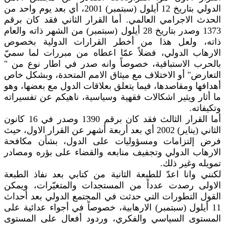
الدولي بتاريخ 12 أيلول (سبتمبر) 2001، أي بعد يوم واحد من
الحدث الاجرامي العالمي. أما القرار الثاني فقد كان برقم
1373 وصدر بتاريخ 28 أيلول (سبتمبر) من الشهر ذاته والعام
ذاته، ولعل هذا من أخطر القرارات الدولية بخصوص
الارهاب الدولي، فضلاً عمّا اعطاه من مبررات لما سميّ
بالحرب الاستباقية، خصوصاً وانه صدر في اطار نوع من "
التعارض" أو الاختلاف مع ميثاق الامم المتحدة، وبشكل خاص
أهدافها ومقاصدها، فيما يتعلق بعلاقات الدول مع بعضها، وهو
ما أثار ويثير اشكالات فقهية وسياسية، ناهيكم عن تفسيراته
وتكيفاته.
أما القرار الثالث فقد كان برقم 1390 وصدر في 16 كانون
الثاني (يناير) 2002 أي بعد أربعة أشهر عن القرار الاول، حيث
فرض إلتزامات ومسؤوليات على الدول، بشأن مكافحة
الارهاب الدولي وتجفيف منابعه والقضاء على بؤره ومصادر
تمويله وغير ذلك.
لكنني وانا اعدّ للطبعة الثانية من كتابي بعد نفاذ الطبعة
الاولى رصدت عدداً من المستجدات والمتغيّرات، ويمكن
القول التطورات التي حدثت في المجتمع الدولي بعد أحداث
11 أيلول (سبتمبر) الارهابية، خصوصاً في أجواء عدائية على
المستوى السياسي والفكري، وردود أفعال على المستوى