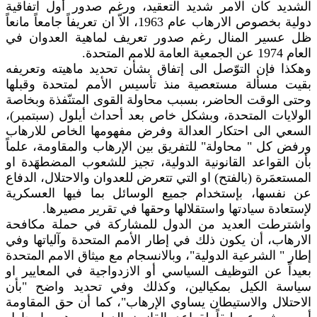
الشديد كان الامر شديد التعقيد، ورغم صدور أول اتفاقية
دولية بخصوص الارهاب عام 1963، الاّ ان تعريفاً جامعاً مانعاً
ظل عسير المنال رغم صدور تعريف لماهية العدوان في
العام 1974 عن الجمعية العامة للامم المتحدة.
وهكذا فإن التوّصل الى إتفاق بشأن تحديد ماهيته وتعريفه
بقيت مسألة مستعصية منذ تأسيس الأمم لمتحدة وقبلها
وحتى الوقت الحاضر، بسبب محاولة القوى المتنّفذة وبخاصة
الولايات المتحدة، وبشكل خاص بعد أحداث أيلول (سبتمبر)،
السعي الى احتكار العدالة وفرض مفهومها الخاص للارهاب
ورفض كل " محاولة" للتفريق بين الإرهاب والمقاومة، علماً
بأن القواعد القانونية الدولية، تجيز للشعوب المضطهَدة او
المستعمَرة (بالفتح) او التي تتعرض للعدوان والاحتلال، الدفاع
عن نفسها، بإستخدام جميع الوسائل بما فيها العسكرية
لإستعادة سيادتها واستقلالها وحقها في تقرير مصيرها.
واشترطت العديد من الدول للمشاركة في حملة مكافحة
الارهاب، أن يكون ذلك في إطار الأمم المتحدة وآلياتها وفي
إطار " الشرعية الدولية"، وبالانسجام مع ميثاق الامم المتحدة
بعيداً عن التوظيف السياسي أو الازدواجية في المعايير او
سياسة الكيل بمكيالين، وكذلك وفي تحديد واضح "بأن
الاحتلال والاستيطان يساوي الإرهاب"، كما أن حق المقاومة