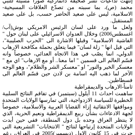
إنتهت تداعيات نشر صحيفة دانماركية صوراً مسيئة للنبي
محمد (ص)، بما سببته من تصدّع العلاقات المسيحية-
الاسلامية، ليس على صعيد الحاضر حسب، بل على صعيد
المستقبل.
ولعل ما ورد على لسان الرئيس الامريكي بوش(آب/
اغسطس2006) وخلال العدوان الاسرائيلي على لبنان حول "
الفاشية الاسلامية" وقبلها الاشارة الى "الحرب الصليبية"،
التي قيل انها " زلة لسان" فيما يتعلق بحملة مكافحة الارهاب
الدولي، انما يصّب في هذا الاتجاه العدائي، خصوصاً وانه
قسّم العالم الى قسمين " اما معنا.. أو مع الارهاب" اي مع "
معسكر الخير والنور" او "معسكر الشر والظلام"، وهو الوجه
الآخر لما ذهب اليه اسامة بن لادن حين قسّم العالم الى
فسطاطين.
ثامناً-الارهاب والديمقراطية
ساهمت احداث 11 أيلول (سبتمبر) في تفاقم النتائج السلبية
الخطيرة للسياسة الازدواجية، التي تمارسها الولايات المتحدة
ومواقفها الانتقائية إزاء القضايا العربية والاسلامية، خصوصاً
لجهة الادعاءات بشأن ربيع الديمقراطية ونعيم الحرية، الذي
لا ينتظر العراق وحده بل دول المنطقة، ففي حين أبدت
الولايات المتحدة إرتياحها لنتائج " الانتخابات" التشريعية التي
جرت في 15 كانون الاول (ديسمبر)2005 في العراق، رغم