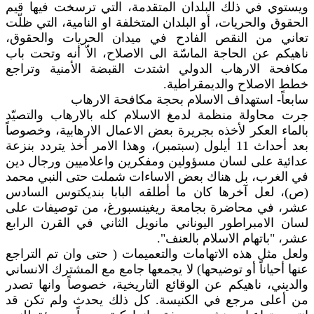
ويستوي في ذلك البلدان المتقدمة، التي ترسخت فيها قيم
الحقوق والحريات، أو البلدان المتخلفة او النامية، التي ظلّت
تعاني من النقص الفادح في ميدان الحريات والحقوق،
ناهيكم عن الحاجة الماسّة الى الاصلاح، الاّ أنه وتحت باب
مكافحة الارهاب الدولي اشتدت القبضة الأمنية وتراجع
خطط الاصلاح والديمقراطية.
سابعاً- استهداف الاسلام بحجة مكافحة الارهاب
جرت محاولة منظمة لدمغ الاسلام كله بالارهاب والتصيّد
بالماء العكر لأخذه بجريرة بعض الاعمال الارهابية، وخصوصاً
بعد أحداث 11 أيلول (سبتمبر)، وهذا الامر أخذ يتردد بنزعة
عدائية على لسان مسؤولين ومفكرين واعلاميين ورجال دين
في الغرب، بل هناك بعض الاساءات شملت حتى النبي محمد
(ص)، لعل آخرها كان ما أطلقه البابا بنديكتوس السادس
عشر، في محاضرة بجامعة ريغينسبورغ، من توصيفات على
لسان الامبراطور اليوناني مانويل الثاني في القرن الرابع
عشر، "باتهام الاسلام بالعنف".
ولعل مثل هذه الاتهامات والتعميمات ( حتى وان تم التراجع
عنها أحياناً أو توضيحها) لا يجمعها جامع مع المشترك الانساني
والديني، ناهيكم عن الوقائع التاريخية، خصوصاً وانها تصدر
من أعلى مرجع في الكنيسة. كل ذلك يحدث ولم تكن قد