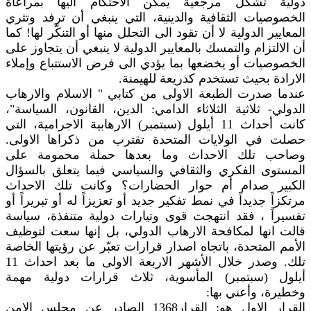
دولية تشكل مرجعية يمكن الاحتكام اليها بمراعاة
الخصوصيات الثقافية والدينية، التي ينبغي أن ترفد وتثري
المعايير الدولية لا أن تقود الى التحلل منها أو التنكّر لها! كما
أن الالتزام والتمسك بالمعايير الدولية لا ينبغي أن يتجاوز على
الخصوصيات أو يخضعها بما يؤدي الى فرض الاستتباع وإملاء
الارادة بحيث تستخدم كذريعة للهيمنة.
عندما صدرت الطبعة الاولى من كتابي " الاسلام والارهاب
الدولي- ثلاثية الثلاثاء الدامي: الدين، القانون، السياسة"،
كانت أحداث 11 أيلول (سبتمبر) الارهابية الاجرامية، التي
حصلت في الولايات المتحدة تقترب من ذكراها الاولى.
وصاحب تلك الاحداث وما بعدها حملة محمومة على
المستوى الفكري والثقافي والسياسي فيما يتعلق بالسؤال
الكبير صدام أم حوار الحضارات؟ وكانت تلك الاحداث
مرتكزاً جديداً في نمط تفكير جديد أو تعزيزاً له أو تبريراً أو
تفسيراً ، فقد انتهجت قوى وتيارات دولية متنفذة، سياسة
قالت انها لمكافحة الارهاب الدولي، بل إنها سعت لتوظيف
الأمم المتحدة، باتجاه اصدار قرارات تعبّر عن رؤيتها الخاصة
تلك. وصدر خلال الأشهر الاربعة الاولى ما بعد احداث 11
أيلول (سبتمبر) المأسوية، ثلاث قرارات دولية مهمة
وخطيرة، وأعني بها:
القرار الاول هو: القرار1368 الصادر عن مجلس الامن