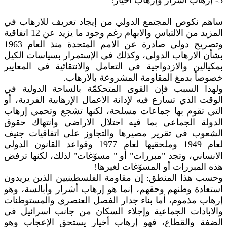
3- إرهاب أشرار وإرهاب أخيار!
ساهم نكوص المجتمع الدولي من إيجاد تعريف للارهاب في
المزيد من الالتباس والابهام رغم وجود ما يزيد عن 12 اتفاقية
وتصريح دولي صادرة عن الامم المتحدة منذ العام 1963
بشأن الارهاب الدولي، وكذلك في الإستمرار بسياسات الكيل
بمكيالين والازدواجية في التعامل والانتقائية في المعايير
خصوصاً بدمغ المقاومة المشروعة بالارهاب.
ولهذا السبب فإن القوى المتحكمّة بالساحة الدولية في
الوقت الذي تسارع فيه لإدانة الاعمال الإرهابية الفردية، أو
التي تقوم بها جماعات مسلحة، لكنها تشجع وتحمي إرهاب
الدولة الجماعي بما فيه احتلال الاراضي وانتهاك حقوق
الشعوب في تقرير مصيرها والتجاوز على اتفاقيات جنيف
لعام 1949 وملحقيها لعام 1977 وقواعد القانون الدولي
الانساني، وتجد "مبررات" أو " مسوّغات" لذلك، لكنها ترفض
هذه المبررات أو المسوّغات لغيرها!
وحسب هذا المنطق: إن مقاومة الفلسطينيين الذين يريدون
استعادة وطنهم وحقهم، إنما هو إرهاب أشرار وأبالسة، وهو
إرهاب مذموم، أما بناء جدار الفصل العنصري والمستوطنات
والابادات الجماعية وإجلاء السكان من جانب اسرائيل في
الضفة والقطاع، فهو إرهاب أخيار يستحق الإعجاب وهو