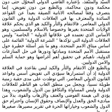
السيّد والمتنّفذ، بإعتباره القاضي الدولي المخوّل حتى دون
محكمة ودون محاكمة، وبالطبع من دون تفويض، إنما
يتصرف وفقاً لمصالحه الانانية الضيقة بعيداً عن القواعد
السائدة والمعترف بها في العلاقات الدولية وفي القانون
الدولي المعاصر، فالانتقام والثأر والكيد هو الذي يحكم علاقة
الولايات المتحدة بغيرها وخصوصاً بالاسلام والمسلمين، وهو
الأساس الذي تعتمده في علاقاتها الدولية " الخاصة" وليس
العلاقات الدولية التي تؤكدها " الشرعة الدولية" القائمة على
اساس ميثاق الامم المتحدة، وهو ما يثير أسئلة خطيرة حول
مستقبل الأمم المتحدة ومبادئها ودورها في حل المنازعات
الدولية، ناهيكم في تحقيق أهم أغراضها وهو حماية السلم
والامن الدوليين.
وبالطبع فإن الانتقام والثأر والكيد ليس بقاعدة في العلاقة
الدولية إذ أن استمرارها سيؤدي الى تقويض أسس وقواعد
القانون الدولي المعاصر، التي توطدت على مدى حقبة زمنية
طويلة نسبياً، ويجعل من منطق الغاب هو الناظم للعلاقات
الدولية وليس المساواة والتكافؤ بين الدول والشعوب، وهذا
يؤدي الى هيمنة الفوضى والعنف والإرهاب والقوة، بدلاً من
مبادىء الحق والعدل والإنصاف وحقوق الإنسان واحترام حق
الدول والشعوب وخياراتها الحرة في تقرير مصيرها، صغيرها
وكبيرها.