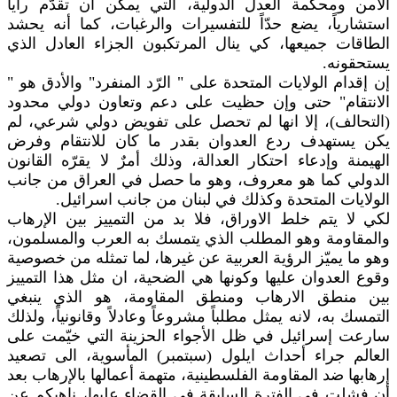
الأمن ومحكمة العدل الدولية، التي يمكن أن تقدّم رأياً
استشارياً، يضع حدّاً للتفسيرات والرغبات، كما أنه يحشد
الطاقات جميعها، كي ينال المرتكبون الجزاء العادل الذي
يستحقونه.
إن إقدام الولايات المتحدة على " الرّد المنفرد" والأدق هو "
الانتقام" حتى وإن حظيت على دعم وتعاون دولي محدود
(التحالف)، إلا انها لم تحصل على تفويض دولي شرعي، لم
يكن يستهدف ردع العدوان بقدر ما كان للانتقام وفرض
الهيمنة وإدعاء احتكار العدالة، وذلك أمرٌ لا يقرّه القانون
الدولي كما هو معروف، وهو ما حصل في العراق من جانب
الولايات المتحدة وكذلك في لبنان من جانب اسرائيل.
لكي لا يتم خلط الاوراق، فلا بد من التمييز بين الإرهاب
والمقاومة وهو المطلب الذي يتمسك به العرب والمسلمون،
وهو ما يميّز الرؤية العربية عن غيرها، لما تمثله من خصوصية
وقوع العدوان عليها وكونها هي الضحية، ان مثل هذا التمييز
بين منطق الارهاب ومنطق المقاومة، هو الذي ينبغي
التمسك به، لانه يمثل مطلباً مشروعاً وعادلاً وقانونياً، ولذلك
سارعت إسرائيل في ظل الأجواء الحزينة التي خيّمت على
العالم جراء أحداث ايلول (سبتمبر) المأسوية، الى تصعيد
إرهابها ضد المقاومة الفلسطينية، متهمة أعمالها بالإرهاب بعد
أن فشلت في الفترة السابقة في القضاء عليها، ناهيكم عن