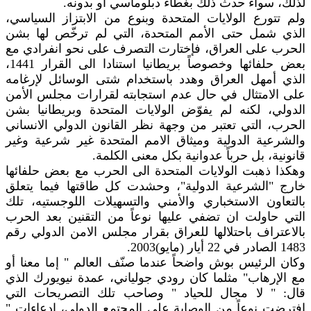
لذلك، سواء حدث ذلك بغطاء دبلوماسي او بدونه.
ولم تتورع الولايات المتحدة وبنوع من الابتزاز السياسي،
الذي شمل حتى الأمم المتحدة، التي لم ترخّص لها بشن
الحرب على العراق، فإختارت التصرف على نحو انفرادي مع
بعض حلفائها وخصوصاً بريطانيا استنادا الى القرار 1441،
الذي أمهل العراق وهدد باستخدام شتى الوسائل لإرغامه
على الامتثال في حال عدم استجابته لقرارات مجلس الأمن
الدولي، لكنه لم يفوّض الولايات المتحدة وبريطانيا بشن
الحرب، التي تعتبر من وجهة نظر القانون الدولي الانساني
والشرعية الدولية وميثاق الامم المتحدة غير شرعية وغير
قانونية، بل حرباً عدوانية بكل معنى الكلمة.
وهكذا ذهبت الولايات المتحدة الى الحرب مع بعض حلفائها
خارج "الشرعية الدولية"، وحشدت كل طاقتها فيما يتعلق
بالتعاون الاستخباري والأمني والتسهيلات اللوجستيه، تلك
التي حاولت ان تضفي عليها نوعاً من التقنين بعد الحرب
بالاعتراف باحتلالها للعراق بقرار مجلس الامن الدولي رقم
1483 الصادر في 22 أيار (مايو)2003.
وكان الرئيس بوش واضحاً عندما صنّف العالم " إما معنا أو
مع الإرهاب" مثلما كان رودي جولياني، عمدة نيويورك الذي
قال: " لا مجال للحياد " وصاحب تلك التصريحات التي
افترضت نوعاً من الوصاية على المجتمع الدولي، ادعاءات "