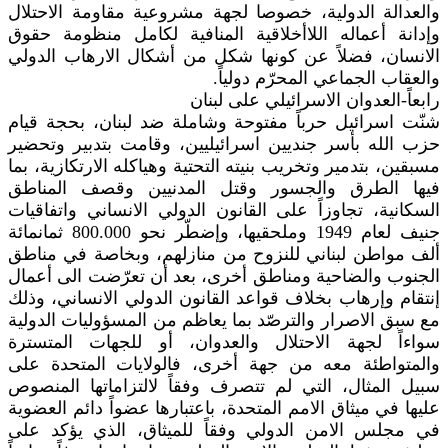
والعدالة الدولية، خصوصا لجهة مشروعية مقاومة الاحتلال
وإدانة أعماله اللاأخلاقية المنافية لكامل منظومة حقوق
الانسان، فضلاً عن كونها شكل من أشكال الارهاب الدولي
والعقاب الجماعي المحرّم دولياً.
رابعاً-العدوان الاسرائيلي على لبنان
شنّت اسرائيل حرباً مفتوحة وشاملة ضد لبنان، بحجة قيام
حزب الله بأسر جنديين اسرائيليين، وقامت بتدبير وتحضير
مسبقين، بتدمير وتخريب بنيته التحتية وهياكله الارتكازية، بما
فيها الطرق والجسور وقتل المدنيين وقصف المناطق
السكانية، تجاوزاً على القانون الدولي الانساني واتفاقيات
جنيف لعام 1949 وملحقيها، وإضطّر نحو 800.000 ثمانمائة
ألف مواطن لبناني للنزوح من منازلهم، وبخاصة في مناطق
الجنوب والضاحية ومناطق أخرى، بعد أن تعرّضت الى أعمال
إنتقام وإرهاب بخلاف قواعد القانون الدولي الانساني، وذلك
مع سبق الاصرار والترصّد بما يعاظم من المسؤوليات الدولية
سواءاً لجهة الاحتلال والعدوان، أو للجهات المتسترة
والمتواطئة معه من جهة أخرى، فالولايات المتحدة على
سبيل المثال، التي لم تتصرف وفقاً لالتزاماتها المنصوص
عليها في ميثاق الامم المتحدة، باعتبارها عضواً دائم العضوية
في مجلس الامن الدولي وفقاً للميثاق، الذي يؤكد على