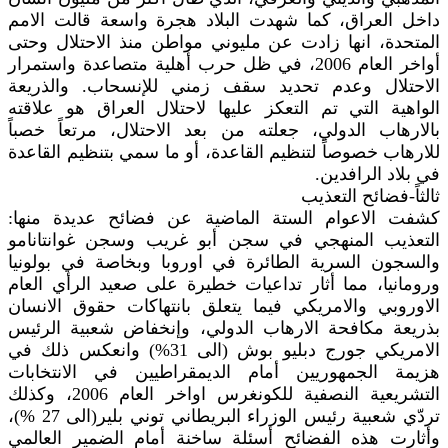
داخل العراق، كما شهدت البلاد هجرة واسعة قالت الامم
المتحدة، انها زادت عن مليوني مواطن منذ الاحتلال وحتى
أواخر العام 2006، في ظل حرب أهلية متصاعدة واستمرار
الاحتلال وعدم تحديد سقف زمني للإنسحاب. والذريعة
الواهية التي تم التعكز عليها لاحتلال العراق هو علاقته
بالارهاب الدولي، جعلته من بعد الاحتلال، مرتعاً خصباً
للارهاب خصوصاً لتنظيم القاعدة، أو ما سمي بتنظيم القاعدة
في بلاد الرافدين.
ثالثاً-فضائح التعذيب
كشفت الاعوام الستة الماضية عن فضائح عديدة منها:
التعذيب المنهجي في سجن أبو غريب وسجن غوانتانامو
والسجون السرية الطائرة في اوروبا وبخاصة في بولونيا
ورومانيا، مما أثار تداعيات خطيرة على صعيد الرأي العام
الاوروبي والامريكي فيما يتعلق بانتهاكات حقوق الانسان
بذريعة مكافحة الارهاب الدولي، وإنخفاض شعبية الرئيس
الامريكي جورج دبليو بوش (الى 31%) وانعكس ذلك في
هزيمة الجمهوريين أمام الديمقراطيين في الانتخابات
التشريعية النصفية للكونغرس اواخر العام 2006، وكذلك
تردّي شعبية رئيس الوزراء البريطاني توني بلير(الى 27 %)،
وأثارت هذه الفضائح أسئلة ساخنة أمام الضمير العالمي