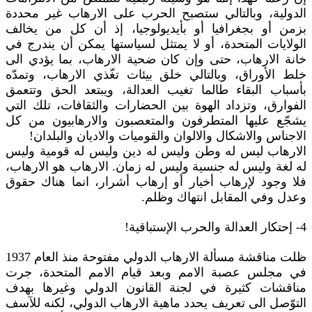
الدولية، وبالتالي ستصبح الحرب على الارهاب غير محددة
بزمن أو بجغرافيا أو بأيديولوجيا، إذ أن كل من يخالف
الولايات المتحدة، أو لا يمتثل لسياستها يمكن أن يندرج في
خانة الارهاب، حتى وإن كان ضحية الارهاب، بما يؤدي الى
خلط الأوراق، وبالتالي خلق بيئات تغّذي الارهاب، وتمدّه
بأسباب البقاء طالما تغيب العدالة، ويبتعد الحق وتتعمق
الفوارق، وتزداد الهوة بين الحضارات والثقافات، تلك التي
يشجّع عليها المتطرفون والمتعصبون والارهابيون من كل
الاجناس والاشكال والالوان والقوميات والاديان والبلدان!
الارهاب ليس له وطن وليس له دين وليس له قومية وليس
له لغة وليس له جنسية وليس له زمان. الارهاب هو الارهاب،
فلا وجود لإرهاب أخيار أو إرهاب أشرار، انما هناك حقوق
وعدل وفي المقابل انتهاك وظلم.
4- إحتكار العدالة والحرب الإستباقية!
ظلت مناقشة مسألة الارهاب الدولي مفتوحة منذ العام 1937
في مجلس عصبة الامم وبعد قيام الامم المتحدة، جرت
مناقشات كثيرة في لجنة القانون الدولي وغيرها بهدف
التوّصل الى تعريف يحدد ماهية الارهاب الدولي، لكنه للآسف