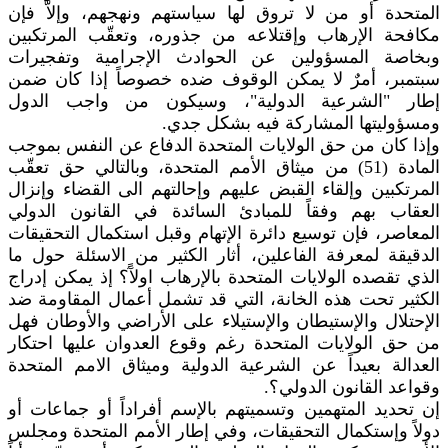
المتحدة أو من لا تروق لها سياستهم ونهجهم، وإلاّ فإن
مكافحة الإرهاب وإقتلاعه من جذوره، وتعقّب المرتكبين
وبخاصة المسؤولين عن الحوادث الإجرامية وتفجيرات
سبتمبر، أمرٌ لا يمكن الوقوف ضده خصوصاً إذا كان ضمن
إطار "الشرعية الدولية"، وسيكون من واجب الدول
ومسؤوليتها المشاركة فيه بشكل جدي.
وإذا كان من حق الولايات المتحدة الدفاع عن النفس بموجب
المادة (51) من ميثاق الأمم المتحدة، وبالتالي حق تعقّب
المرتكبين وإلقاء القبض عليهم وإحالتهم الى القضاء وإنزال
العقاب بهم وفقاً للمبادئ السائدة في القانون الدولي
المعاصر، فإن توسيع دائرة الإتهام وقبل استكمال التحقيقات
الدقيقة لمعرفة الفاعلين، أثار الكثير من الاسئلة حول ما
الذي تقصده الولايات المتحدة بالإرهاب اولآً؟ إذ يمكن إدراج
الكثير تحت هذه الخانة، التي قد تشمل أعمال المقاومة ضد
الإحتلال والإستيطان والإستيلاء على الأراضي والأوطان فهل
من حق الولايات المتحدة رغم وقوع العدوان عليها احتكار
العدالة بعيداً عن الشرعية الدولية وميثاق الامم المتحدة
وقواعد القانون الدولي؟.
إن تحديد المتهمين وتسميتهم بالإسم أفراداً أو جماعات أو
دولاً وإستكمال التحقيقات، وفي إطار الأمم المتحدة ومجلس