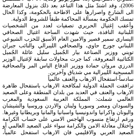
2006)، وقد اشتدّ مثل هذا التباعد بعد ذلك بنزول المعارضة
الى الشارع واصرارها على الاطاحة بالحكومة، وكذا الحال
تمسك الحكومة بمسألة المحاكمة طبقاً للشروط الدولية.
وأعقب إغتيال الحريري تصفيات لعدد من الشخصيات
اللبنانية النافذة، حيث شهدت الساحة اغتيال الصحافي
اليساري سمير قصير والامين العام الأسبق للحزب الشيوعي
اللبناني جورج حاوي، والصحافي الليبرالي والنائب جبران
تويني ووزير الصناعة بيار الجُميل سليل عائلة الجُميل
الكتائبية المعروفة، كما جرت محاولات سابقة لإغتيال الوزير
الدرزي مروان حمادة ووزير الدفاع الياس المر والصحافية
المسيحية الليبرالية مي شدياق وآخرين.
سادساً-استفحال الارهاب والعنف عالمياً
ترافقت الحملة الدولية لمكافحة الارهاب باستفحال ظاهرة
الارهاب والعنف في العديد من بلدان المنطقة وعلى الصعيد
العالمي شملت: المملكة العربية السعودية والمغرب
والسودان ومصر وسوريا ولبنان والاردن وروسيا والشيشان
واليونان واكرانيا واندونيسيا واسبانيا والمانيا وبريطانيا وغيرها.
ورغم ارتفاع منسوب الهاجس الامني على حساب الكرامة
واختلال معادلة الامن والكرامة سواء على الصعيد العالمي أو
الصعيد العربي والاقليمي فان الارهاب استفحل عالمياً،