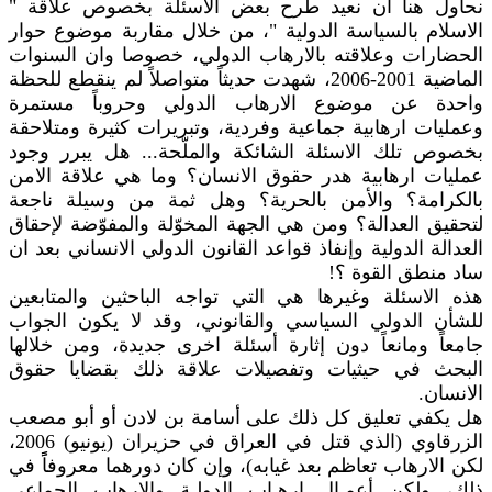
نحاول هنا أن نعيد طرح بعض الاسئلة بخصوص علاقة "
الاسلام بالسياسة الدولية "، من خلال مقاربة موضوع حوار
الحضارات وعلاقته بالارهاب الدولي، خصوصا وان السنوات
الماضية 2001-2006، شهدت حديثاً متواصلاً لم ينقطع للحظة
واحدة عن موضوع الارهاب الدولي وحروباً مستمرة
وعمليات ارهابية جماعية وفردية، وتبريرات كثيرة ومتلاحقة
بخصوص تلك الاسئلة الشائكة والملّحة... هل يبرر وجود
عمليات ارهابية هدر حقوق الانسان؟ وما هي علاقة الامن
بالكرامة؟ والأمن بالحرية؟ وهل ثمة من وسيلة ناجعة
لتحقيق العدالة؟ ومن هي الجهة المخوّلة والمفوّضة لإحقاق
العدالة الدولية وإنفاذ قواعد القانون الدولي الانساني بعد ان
ساد منطق القوة ؟!
هذه الاسئلة وغيرها هي التي تواجه الباحثين والمتابعين
للشأن الدولي السياسي والقانوني، وقد لا يكون الجواب
جامعاً ومانعاً دون إثارة أسئلة اخرى جديدة، ومن خلالها
البحث في حيثيات وتفصيلات علاقة ذلك بقضايا حقوق
الانسان.
هل يكفي تعليق كل ذلك على أسامة بن لادن أو أبو مصعب
الزرقاوي (الذي قتل في العراق في حزيران (يونيو) 2006،
لكن الارهاب تعاظم بعد غيابه)، وإن كان دورهما معروفاًً في
ذلك، ولكن أعمـال إرهـاب الدولـة والإرهاب الجماعي