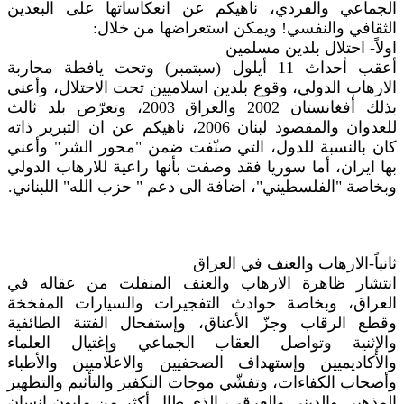
الجماعي والفردي، ناهيكم عن انعكاساتها على البعدين
الثقافي والنفسي! ويمكن استعراضها من خلال:
اولاً- احتلال بلدين مسلمين
أعقب أحداث 11 أيلول (سبتمبر) وتحت يافطة محاربة
الارهاب الدولي، وقوع بلدين اسلاميين تحت الاحتلال، وأعني
بذلك أفغانستان 2002 والعراق 2003، وتعرّض بلد ثالث
للعدوان والمقصود لبنان 2006، ناهيكم عن ان التبرير ذاته
كان بالنسبة للدول، التي صنّفت ضمن "محور الشر" وأعني
بها ايران، أما سوريا فقد وصفت بأنها راعية للارهاب الدولي
وبخاصة "الفلسطيني"، اضافة الى دعم " حزب الله" اللبناني.
ثانياً-الارهاب والعنف في العراق
انتشار ظاهرة الارهاب والعنف المنفلت من عقاله في
العراق، وبخاصة حوادث التفجيرات والسيارات المفخخة
وقطع الرقاب وجزّ الأعناق، وإستفحال الفتنة الطائفية
والإثنية وتواصل العقاب الجماعي وإغتيال العلماء
والأكاديميين وإستهداف الصحفيين والاعلاميين والأطباء
وأصحاب الكفاءات، وتفشّي موجات التكفير والتأثيم والتطهير
المذهبي والديني والعرقي، الذي طال أكثر من مليون انسان