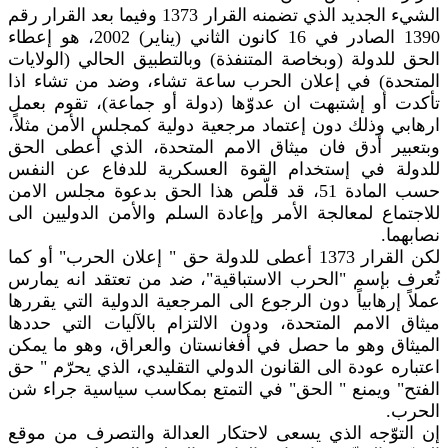
الشيء الجديد الذي تضمنه القرار 1373 وفيما بعد القرار رقم
1390 الصادر في 16 كانون الثاني (يناير) 2002، هو إعطاء
الحق للدولة (وبخاصة المتنفذة) وبالتطبيق الحالي (الولايات
المتحدة) في إعلان الحرب ساعة تشاء، وضد من تشاء اذا
تأكدت أو إشتبهت ان عدوّها (دولة أو جماعة)، تقوم بعمل
ارهابي وذلك دون إعتماد مرجعية دولية كمجلس الأمن مثلاً،
وبتعبير أدق فان ميثاق الامم المتحدة، الذي أعطى الحق
للدولة في إستخدام القوة العسكرية للدفاع عن النفس
حسب المادة 51، قد قلّص هذا الحق بدعوة مجلس الامن
للاجتماع لمعالجة الأمر وإعادة السلم والأمن الدوليين الى
نصابهما.
لكن القرار 1373 أعطى للدولة حق " إعلان الحرب" أو كما
تُعرف بإسم "الحرب الاستباقية"، ضد من تعتقد انه يمارس
عملاً إرهابياً دون الرجوع الى المرجعية الدولية التي يقررها
ميثاق الامم المتحدة، ودون الالتزام بالآليات التي حددها
الميثاق وهو ما حصل في أفغانستان والعراق، وهو ما يمكن
اعتباره عودة الى القانون الدولي التقليدي، الذي يحرّم " حق
الفتح" ويمنع " الحق" في التمتع بمكاسب سياسية جراء شن
الحرب.
إن التوّجه الذي يسعى لاحتكار العدالة والتصرف من موقع