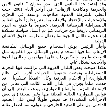
وقد إعتمِدَ هذا القانون الذي صدر بعنوان " قانون الأمن
والجريمة ومكافحة الإرهاب" في أواخر العام 2001، حيث
أعطي للشرطة المدنية صلاحيات واسعة في التحرّي
والإستجواب والإحتجاز والإبعاد، بما يعتبر تجاوزاً على التقاليد
الديمقراطية البريطانية العريقة، خصوصاً ما يتمتع به الفرد
البريطاني تاريخيا من حريات، كما تم اعتماد سياسة مشدّدة
إزاء هجرة طالبي اللجوء بما يعطّل منظومة حقوق الانسان
الدولية.
وأجاز الرئيس بوش استخدام جميع الوسائل لمكافحة
الإرهاب بما فيها استخدام بعض الوسائل غير القانونية مثل
التنصت وغيره، وانعكس ذلك على المهاجرين وطالبي اللجوء
والأجانب بشكل عام.
هكذا اصبحت بعض البلدان الغربية التي تراكمت فيها التجربة
الديمقراطية وتمتعت شعوبها بالحريات أقرب الى نظام
الطوارىء أو الاحكام العرفية وكأن "انقلاباً عسكرياً " قد
حدث، مثلما يجري في بلدان العالم الثالث التي تعاني من
الإستبداد المزمن وأوضاع الطوارىء، ويذهب البعض إلى أن
قوانين الطوارىء الحالية المعلنة منها وغير المعلنة (أي بعض
الاجراءات المشددة) قد تعيش طويلاً ليس على الصعيد
الداخلي، بل على الصعيد الخارجي والدولي، مما اضطر نقابة