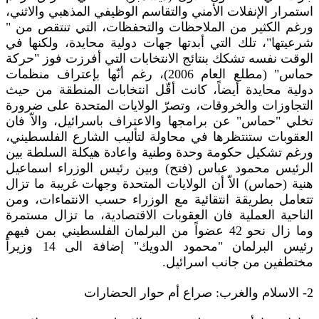
استمرار الإنفلات الأمني والتقاسم الوظيفي المذهبي والاثني،
ورغم الكثير من الملاحظات والتحفظات، التي تنتقص من "
شرعيتها"، تلك التي أبدتها جهات دولية محايدة، ولكنها في
الوقت نفسه تشكك بنتائج الانتخابات التي أفرزت فوز "حركة
حماس" (مطلع العام 2006)، رغم أنّها بإعتراف منظمات
دولية محايدة أيضاً، كانت أقّل انتخابات المنطقة من حيث
التجاوزات والخروقات، وتصرّ الولايات المتحدة على ضرورة
تخلي "حماس" عن برامجها والاعتراف باسرائيل، والاّ فان
العقوبات ستنتظرها في محاولة لتأليب الشارع الفلسطيني،
ورغم تشكيل حكومة وحدة وطنية واعادة هيكلة السلطة بين
الرئيس محمود عباس (فتح) وبين رئيس الوزراء اسماعيل
هنية (حماس) الاّ أن الولايات المتحدة وجهات غريبة ما تزال
تتعامل بطريقة انتقائية مع الوزراء حسب الانتماءات، ومن
الناحية العملية فان العقوبات الاقتصادية، ما تزال مستمرة
وما زال نحو 42 عضواً من البرلمان الفلسطيني بمن فيهم
رئيس البرلمان "محمود الدويك" إضافة الى 14 وزيراً
مختطفين من جانب اسرائيل.
2- الاسلام والغرب: صراع أم حوار الحضارات