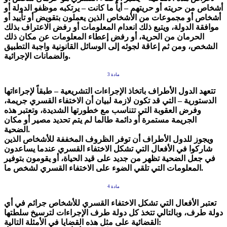
أشخاص من حريته أو حريتهم – أياً ما كانت – يرتكبه موظفو الدولة أو
أشخاص أو مجموعات من الأشخاص الذين يعملون بتقويض أو تأييد أو
موافقة الدولة، ويتبع ذلك انعدام المعلومات أو رفض الاعتراف بذلك
الحرمان من الحرية، أو رفض إعطاء المعلومات عن مكان ذلك
الشخص، ومن ثم إعاقة لجوئه إلى الوسائل القانونية واجبة التطبيق
والضمانات الإجرائية.
مادة 3
تتعهد الدول الأطراف باتخاذ الإجراءات التشريعية – طبقاً لإجراءاتها
الدستورية – التي قد تكون لازمة لبيان أن الاختفاء القسري جريمة،
وفرض العقوبة التي تتناسب مع خطورتها الشديدة، وتعتبر هذه
الجريمة مستمرة أو دائمة طالما لم يتم تحديد مصير أو مكان
الضحية.
ويجوز للدول الأطراف أن توفر الظروف المخففة للأشخاص الذين
شاركوا في الأفعال التي تشكل الاختفاء القسري عندما يساعدون
في جعل الضحية تظهر من جديد على قيد الحياة، أو يقومون بتوفير
المعلومات التي تلقي الضوء على الاختفاء القسري لشخص ما.
مادة 4
تعتبر الأفعال التي تشكل الاختفاء القسري للأشخاص جرائم في أي
دولة طرف، وبالتالي تتخذ كل دولة طرف الإجراءات لترسيخ سلطتها
القضائية على مثل هذه القضايا في الأمثلة التالية: