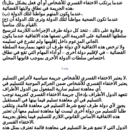
(أ)عندما يرتكب الاختفاء القسري للأشخاص أو أي فعل يشكل مثل
هذه الجريمة في نطاق ولايتها القضائية،
(ب) عندما يكون المتهم مواطناً لتلك الدولة،
(ج) عندما تكون الضحية مواطناً لتلك الدولة وترى تلك الدولة أن
القيام بذلك مناسباً.
وعلاوة على ذلك – تتخذ كل دولة طرف الإجراءات اللازمة لترسيخ
سلطتها القضائية على الجريمة التي تصفها هذه الاتفاقية عندما يكون
الجاني المزعوم داخل إقليمها ولم تشرع في تسليمه.
ولا ترخص هذه الاتفاقية لأي دولة طرف أن تتعهد بممارسة السلطة
القضائية – في لإقليم دولة أخرى – أو أداء المهام التي تقع في نطاق
اختصاص سلطات الدولة الأخرى بموجب قانونها المحلي.
مادة 5
لا يعتبر الاختفاء القسري للأشخاص جريمة سياسية لأغراض التسليم.
يعتبر الاختفاء القسري للأشخاص ضمن الجرائم الموجبة للتسليم في
أي معاهدة تسليم سارية المفعول بين الدول الأطراف.
تتعهد الدول الأطراف بإدخال جريمة الاختفاء القسري كجريمة توجب
التسليم في أي معاهدة تسليم فيما بينها في المستقبل.
يجوز لأي دولة طرف تضع شرط التسليم في معاهدة قائمة، وتتلقى
طلباً للتسليم من دولة أخرى ليست لها معاهدة تسليم معها أن تعتبر
هذه الاتفاقية الأساس القانوني اللازم للتسليم فيما يتعلق بجريمة
الاختفاء القسري.
الدول التي لا تضع شرط التسليم في معاهدة قائمة تعترف بمثل هذه