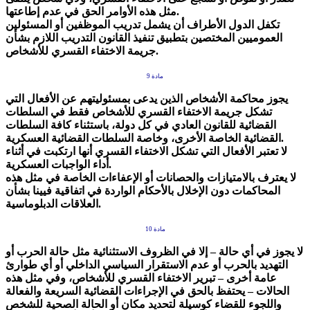
مثل هذه الأوامر الحق في عدم إطاعتها.
تكفل الدول الأطراف أن يشمل تدريب الموظفين أو المسئولين
العموميين المختصين بتطبيق تنفيذ القانون التدريب اللازم بشأن
جريمة الاختفاء القسري للأشخاص.
مادة 9
يجوز محاكمة الأشخاص الذين يدعى بمسئوليتهم عن الأفعال التي
تشكل جريمة الاختفاء القسري للأشخاص فقط في السلطات
القضائية للقانون العادي في كل دولة، باستثناء كافة السلطات
القضائية الخاصة الأخرى، وخاصة السلطات القضائية العسكرية.
لا تعتبر الأفعال التي تشكل الاختفاء القسري أنها ارتكبت في أثناء
أداء الواجبات العسكرية.
لا يعترف بالامتيازات والحصانات أو الإعفاءات الخاصة في مثل هذه
المحاكمات دون الإخلال بالأحكام الواردة في اتفاقية فيينا بشأن
العلاقات الدبلوماسية.
مادة 10
لا يجوز في أي حالة – إلا في الظروف الاستثنائية مثل حالة الحرب أو
التهديد بالحرب أو عدم الاستقرار السياسي الداخلي أو أي طوارئ
عامة أخرى – تبرير الاختفاء القسري للأشخاص، وفي مثل هذه
الحالات – يحتفظ بالحق في الإجراءات القضائية السريعة والفعالة
واللجوء للقضاء كوسيلة لتحديد مكان أو الحالة الصحية للشخص