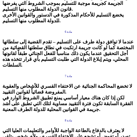
الجريمة كجريمة موجبة للتسليم بموجب الشروط التي يفرضها
قانون الدولة المطلوب منها التسليم.
يخضع التسليم للأحكام المذكورة في الدستور والقوانين الأخرى
للدولة المطلوب منها التسليم.
مادة 6
عندما لا توافق دولة طرف على التسليم – تقدم القضية إلى سلطاتها
المختصة كما لو كانت جريمة ارتكبت في نطاق سلطتها القضائية من
أجل التحقيق عندما يكون ذلك مناسباً للفعل الجنائي طبقاً لقانونها
المحلي، ويتم إبلاغ الدولة التي طلبت التسليم بأي قرار تتخذه هذه
السلطات.
مادة 7
لا تخضع المحاكمة الجنائية عن الاختفاء القسري للأشخاص والعقوبة
المفروضة قضائياً لقوانين التقييد.
لكن إذا كان هناك معيار أساسي يمنع تطبيق الشروط الوارد في
الفقرة السابقة تكون فترة التقييد مساوية لتلك التي تطبق على أشد
جريمة في القوانين المحلية للدولة الطرف المعنية.
مادة 8
لا يعترف بالدفاع بالطاعة الواجبة للأوامر والتعليمات العليا التي
تصدر أو تفوض أو تشجع على الاختفاء القسري، ولأي شخص يتلقى