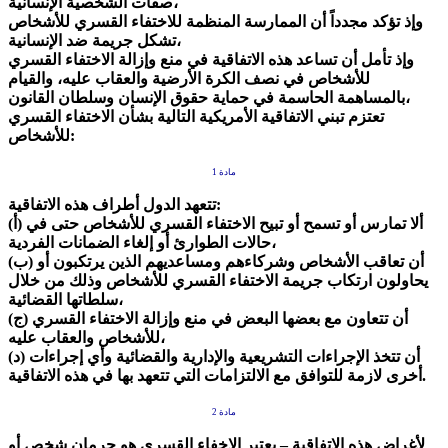
صفات الشخصية الإنسانية،
وإذ تؤكد مجدداً أن الممارسة المنظمة للاختفاء القسري للأشخاص
تشكل جريمة ضد الإنسانية،
وإذ تأمل أن تساعد هذه الاتفاقية في منع وإزالة الاختفاء القسري
للأشخاص في نصف الكرة الأرضية والعقاب عليه، والقيام
بالمساهمة الحاسمة في حماية حقوق الإنسان وسلطان القانون،
تعتزم تبني الاتفاقية الأمريكية التالية بشأن الاختفاء القسري
للأشخاص:
مادة 1
تتعهد الدول أطراف هذه الاتفاقية:
(أ) ألا تمارس أو تسمح أو تبيح الاختفاء القسري للأشخاص حتى في
حالات الطوارئ أو إلغاء الضمانات الفردية،
(ب) أن تعاقب الأشخاص وشركاءهم ومساعديهم الذين يرتكبون أو
يحاولون ارتكاب جريمة الاختفاء القسري للأشخاص وذلك من خلال
سلطاتها القضائية،
(ج) أن تتعاون مع بعضها البعض في منع وإزالة الاختفاء القسري
للأشخاص والعقاب عليه،
(د) أن تتخذ الإجراءات التشريعية والإدارية والقضائية وأي إجراءات
أخرى لازمة للتوافق مع الالتزامات التي تتعهد بها في هذه الاتفاقية.
مادة 2
لأغراض هذه الاتفاقية – يعتبر الإخفاء القسري هو حرمان شخص أو