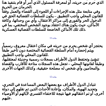
الذي حرم من حريته، أو لمعرفة المسئول الذي أمر أو قام بتنفيذ هذا
الحرمان من الحرية.
وفي متابعة مثل هذه الإجراءات أو اللجوء إلى القضاء والعمل وفقاً
للقانون المحلي واجب التطبيق – يكون للسلطات القضائية الحق في
الدخول الحر والفوري إلى مراكز الاعتقال، وأي من وحداتها، وكافة
الأماكن، حيث يكون هناك اعتقاد بوجود الشخص المختفي، بما في
ذلك تلك الأماكن الخاضعة للسلطات القضائية العسكرية.
مادة 11
يحتجز أي شخص يحرم من حريته في مكان اعتقال معروف رسمياً،
ويتم إحضاره أمام السلطة القضائية المختصة دون تأخير طبقاً
للقانون المحلي واجب التطبيق.
تنشئ وتحتفظ الدول الأطراف بسجلات رسمية وحديثة لمعتقليها،
وطبقاً لقانونها المحلي – تجعل هذه السجلات متاحة للأقارب والقضاة
والمحامين وأي شخص له مصلحة حقيقية، وكذلك الجهات الأخرى.
مادة 12
تتبادل الدول الأطراف مع بعضها البعض المساعدة في التحري،
وتحديد الهوية، والمكان، وإعادة الأحداث الذين تم نقلهم إلى دولة
أخرى، أو تم اعتقالهم فيها نتيجة للاختفاء القسري لآبائهم أو الأوصياء
عليهم.