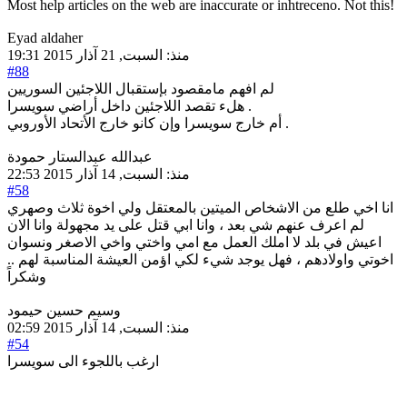
Most help articles on the web are inaccurate or inhtreceno. Not this!
Eyad aldaher
منذ: السبت, 21 آذار 2015 19:31
#88
لم افهم مامقصود بإستقبال اللاجئين السوريين
هلء تقصد اللاجئين داخل أراضي سويسرا .
أم خارج سويسرا وإن كانو خارج الأتحاد الأوروبي .
عبدالله عبدالستار حمودة
منذ: السبت, 14 آذار 2015 22:53
#58
انا اخي طلع من الاشخاص الميتين بالمعتقل ولي اخوة ثلاث وصهري
لم اعرف عنهم شي بعد ، وانا ابي قتل على يد مجهولة وانا الان
اعيش في بلد لا املك العمل مع امي واختي واخي الاصغر ونسوان
اخوتي واولادهم ، فهل يوجد شيء لكي اؤمن العيشة المناسبة لهم ..
وشكراً
وسيم حسين حيمود
منذ: السبت, 14 آذار 2015 02:59
#54
ارغب باللجوء الى سويسرا