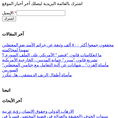
اشترك بالقائمة البريدية ليصلك آخر أخبار الموقع
*
الإيميل
آخر المقالات
محققون جمعوا أكثر ٧٠٠ ألف وثيقة عن جرائم الأسد ضد المعتقلين
تمهيداً لمحاكمته
ما انعكاسات قانون "قيصر" الأمريكي على الملف السوري؟
تشريع قانون "سيزر" حماية المدنيين - الخارجية الأمريكية
"مأساة القرن" .. شهادات عن آلية التعامل مع جثامين المعتقلين
السوريين
مأساة أطفال الريف الدمشقي.. هل تتكرر
اتبعنا
آخر الأبحاث
الإرهاب الدولي وحقوق الإنسان رؤية عربية
سنوات الخوف (الحقيقة والعدالة في قضية المختفين قسرياً في