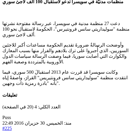
منظمات مدنيّة في سويسرا تدعو لاستقبال 100 ألف لاجئ سوري
دعت 27 منظمة مدنية في سويسرا، عبر رسالة مفتوحة نشرتها
منظمة "سوليداريتي سانس فرونتيرس"، الحكومةَ لاستقبال نحو 100
ألف لاجئ سوري.
وأوضحت الرسالةُ ضرورةَ تقديم الحكومة مساعدات أكبر للاجئين
السوريين، الذي أُجبروا على ترك بلادهم والفرار منها بسبب المعارك
والكوارث التي أصابت سوريا، فيما وصفت الرسالة سياسات الدول
الأوروبية بالمترددة وصعبة الفهم.
وكانت سويسرا قد قررت عام 2013 استقبالَ 500 سوري، فيما
انتقدت منظمة "سوليداريتي سانس فرونتيريس" القرارَ، واصفةً إياه
بأنه "بادرة رمزية ذات وجهين".
تعليقات
العدد الكلي:
4
(
20
في الصفحة
)
Puss
منذ: الخميس, 30 حزيران 2016 22:49
#225