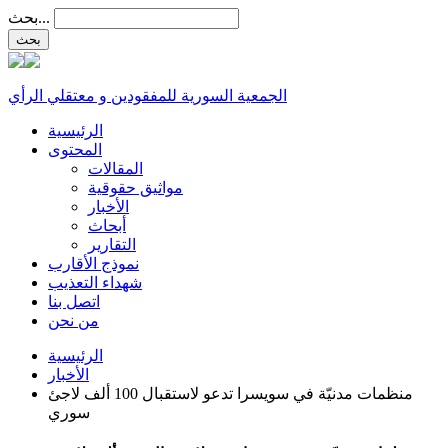
بحث...
الجمعية السورية للمفقودين و معتقلي الرأي
الرئيسية
المحتوى
المقالات
مواثيق حقوقية
الأخبار
أبحاث
التقارير
نموذج الأقارب
شهداء التعذيب
اتصل بنا
من نحن
الرئيسية
الأخبار
منظمات مدنيّة في سويسرا تدعو لاستقبال 100 ألف لاجئ
سوري