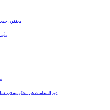
محققون جمعوا أكثر ٧٠٠ ألف وثيقة عن جرائم الأسد ضد ال
"مأسا
سن
دور المنظمات غير الحكومية في حماية