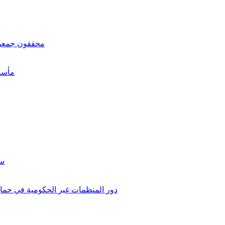
محققون جمعوا أكثر ٧٠٠ ألف وثيقة عن جرائم الأسد ضد ال
"مأسا
سن
دور المنظمات غير الحكومية في حماية