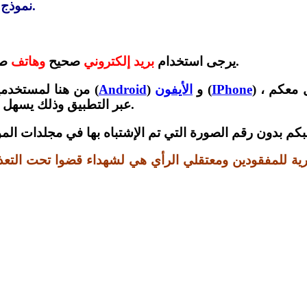
نموذج الأقارب هو لمساعدة الأقرباء بالتعرف على صور شهدائهم.
صحيح حتى يتمكن الفريق الحقوقي من التواصل معكم.
يرجى استخدام
بريد إلكتروني
صحيح
وهاتف
) ، ويرجى وضع رقم هاتف ضمن خانة هاتف التلغرام للتواصل معكم
IPhone
(
) و
الأيفون
Android
(
) من هنا لمستخدم
عبر التطبيق وذلك يسهل علينا عملية التواصل والرد على إجاباتكم بشكل أسرع.
طلبكم بدون رقم الصورة التي تم الإشتباه بها في مجلدات الم
ورية للمفقودين ومعتقلي الرأي هي لشهداء قضوا تحت التعذ