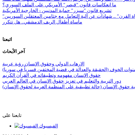
ما انعكاسات قانون "قيصر" الأمريكي على الملف السوري؟
تشريع قانون "سيزر" حماية المدنيين - الخارجية الأمريكية
ة القرن" .. شهادات عن آلية التعامل مع جثامين المعتقلين السوريين
مأساة أطفال الريف الدمشقي.. هل تتكرر
اتبعنا
آخر الأبحاث
الإرهاب الدولي وحقوق الإنسان رؤية عربية
وات الخوف (الحقيقة والعدالة في قضية المختفين قسرياً في سوريا)
حقوق الإنسان مفهومه وتطبيقاته في القرآن الكريم
دور التربية والتعليم في تعزيز حقوق الإنسان في العالم العربي
 حقوق الإنسان (حالة تطبيقية على المنظمة العربية لحقوق الإنسان)
تابعنا على
الفيسبوك