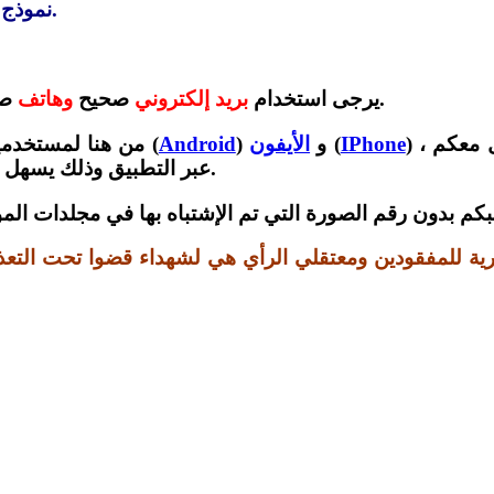
نموذج الأقارب هو لمساعدة الأقرباء بالتعرف على صور شهدائهم.
صحيح حتى يتمكن الفريق الحقوقي من التواصل معكم.
يرجى استخدام
بريد إلكتروني
صحيح
وهاتف
) ، ويرجى وضع رقم هاتف ضمن خانة هاتف التلغرام للتواصل معكم
IPhone
(
) و
الأيفون
Android
(
) من هنا لمستخدم
عبر التطبيق وذلك يسهل علينا عملية التواصل والرد على إجاباتكم بشكل أسرع.
طلبكم بدون رقم الصورة التي تم الإشتباه بها في مجلدات الم
ورية للمفقودين ومعتقلي الرأي هي لشهداء قضوا تحت التعذ