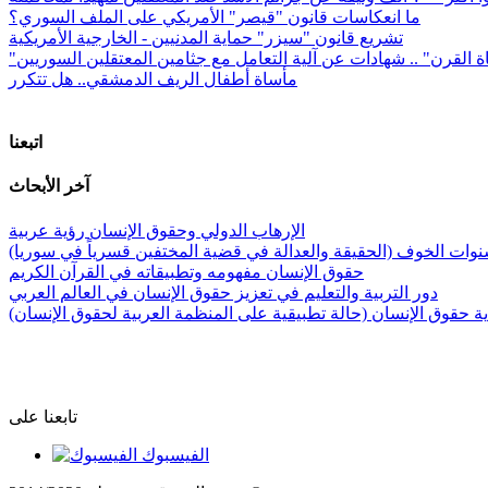
ما انعكاسات قانون "قيصر" الأمريكي على الملف السوري؟
تشريع قانون "سيزر" حماية المدنيين - الخارجية الأمريكية
ة القرن" .. شهادات عن آلية التعامل مع جثامين المعتقلين السوريين
مأساة أطفال الريف الدمشقي.. هل تتكرر
اتبعنا
آخر الأبحاث
الإرهاب الدولي وحقوق الإنسان رؤية عربية
وات الخوف (الحقيقة والعدالة في قضية المختفين قسرياً في سوريا)
حقوق الإنسان مفهومه وتطبيقاته في القرآن الكريم
دور التربية والتعليم في تعزيز حقوق الإنسان في العالم العربي
 حقوق الإنسان (حالة تطبيقية على المنظمة العربية لحقوق الإنسان)
تابعنا على
الفيسبوك