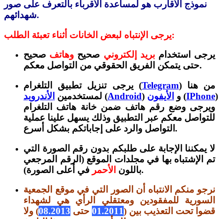
نموذج الأقارب هو لمساعدة الأقرباء بالتعرف على صور
شهدائهم.
يرجى الإنتباه لبعض الخانات أثناء تعبئة الطلب:
يرجى استخدام
بريد إلكتروني
صحيح
وهاتف
صحيح
حتى يتمكن الفريق الحقوقي من التواصل معكم.
) من هنا
Telegram
يرجى تنزيل تطبيق التلغرام (
)
IPhone
(
) و
الأيفون
Android
(
لمستخدمين
الأندرويد
ويرجى وضع رقم هاتف ضمن خانة هاتف التلغرام
للتواصل معكم عبر التطبيق وذلك يسهل علينا عملية
التواصل والرد على إجاباتكم بشكل أسرع.
لا يمكننا الإجابة على طلبكم بدون رقم الصورة التي
تم الإشتباه بها في مجلدات الموقع (الرقم المرجعي
).
باللون
الأحمر
في أعلى الصورة
نرجو منكم الانتباه أن الصور التي في موقع الجمعية
السورية للمفقودين ومعتقلي الرأي هي لشهداء
قضوا تحت التعذيب بين (
01.2011
حتى
08.2013
) ولا