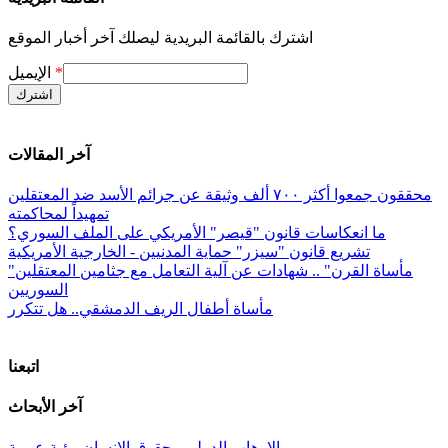
اشترك بالقائمة البريدية ليصلك آخر أخبار الموقع
*
الإيميل
آخر المقالات
محققون جمعوا أكثر ٧٠٠ ألف وثيقة عن جرائم الأسد ضد المعتقلين
تمهيداً لمحاكمته
ما انعكاسات قانون "قيصر" الأمريكي على الملف السوري؟
تشريع قانون "سيزر" حماية المدنيين - الخارجية الأمريكية
"مأساة القرن" .. شهادات عن آلية التعامل مع جثامين المعتقلين
السوريين
مأساة أطفال الريف الدمشقي.. هل تتكرر
اتبعنا
آخر الأبحاث
الإرهاب الدولي وحقوق الإنسان رؤية عربية