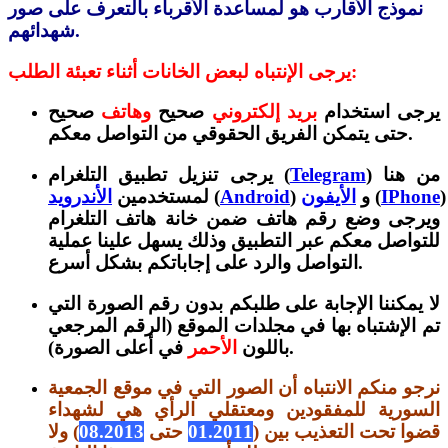
نموذج الأقارب هو لمساعدة الأقرباء بالتعرف على صور
شهدائهم.
يرجى الإنتباه لبعض الخانات أثناء تعبئة الطلب:
يرجى استخدام
بريد إلكتروني
صحيح
وهاتف
صحيح
حتى يتمكن الفريق الحقوقي من التواصل معكم.
) من هنا
Telegram
يرجى تنزيل تطبيق التلغرام (
)
IPhone
(
) و
الأيفون
Android
(
لمستخدمين
الأندرويد
ويرجى وضع رقم هاتف ضمن خانة هاتف التلغرام
للتواصل معكم عبر التطبيق وذلك يسهل علينا عملية
التواصل والرد على إجاباتكم بشكل أسرع.
لا يمكننا الإجابة على طلبكم بدون رقم الصورة التي
تم الإشتباه بها في مجلدات الموقع (الرقم المرجعي
).
باللون
الأحمر
في أعلى الصورة
نرجو منكم الانتباه أن الصور التي في موقع الجمعية
السورية للمفقودين ومعتقلي الرأي هي لشهداء
قضوا تحت التعذيب بين (
01.2011
حتى
08.2013
) ولا