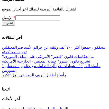
اشترك بالقائمة البريدية ليصلك آخر أخبار الموقع
*
الإيميل
آخر المقالات
محققون جمعوا أكثر ٧٠٠ ألف وثيقة عن جرائم الأسد ضد المعتقلين
تمهيداً لمحاكمته
ما انعكاسات قانون "قيصر" الأمريكي على الملف السوري؟
تشريع قانون "سيزر" حماية المدنيين - الخارجية الأمريكية
"مأساة القرن" .. شهادات عن آلية التعامل مع جثامين المعتقلين
السوريين
مأساة أطفال الريف الدمشقي.. هل تتكرر
اتبعنا
آخر الأبحاث
الإرهاب الدولي وحقوق الإنسان رؤية عربية