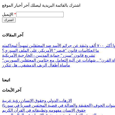
اشترك بالقائمة البريدية ليصلك آخر أخبار الموقع
*
الإيميل
آخر المقالات
معتقلين تمهيداً لمحاكمته
ما انعكاسات قانون "قيصر" الأمريكي على الملف السوري؟
تشريع قانون "سيزر" حماية المدنيين - الخارجية الأمريكية
ة القرن" .. شهادات عن آلية التعامل مع جثامين المعتقلين السوريين
مأساة أطفال الريف الدمشقي.. هل تتكرر
اتبعنا
آخر الأبحاث
الإرهاب الدولي وحقوق الإنسان رؤية عربية
وات الخوف (الحقيقة والعدالة في قضية المختفين قسرياً في سوريا)
حقوق الإنسان مفهومه وتطبيقاته في القرآن الكريم