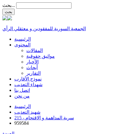
بحث...
الجمعية السورية للمفقودين و معتقلي الرأي
الرئيسية
المحتوى
المقالات
مواثيق حقوقية
الأخبار
أبحاث
التقارير
نموذج الأقارب
شهداء التعذيب
اتصل بنا
من نحن
الرئيسية
شهيد التعذيب
215 - سرية المداهمة و الاقتحام
959584
العودة