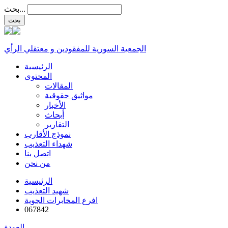
بحث...
الجمعية السورية للمفقودين و معتقلي الرأي
الرئيسية
المحتوى
المقالات
مواثيق حقوقية
الأخبار
أبحاث
التقارير
نموذج الأقارب
شهداء التعذيب
اتصل بنا
من نحن
الرئيسية
شهيد التعذيب
افرع المخابرات الجوية
067842
العودة