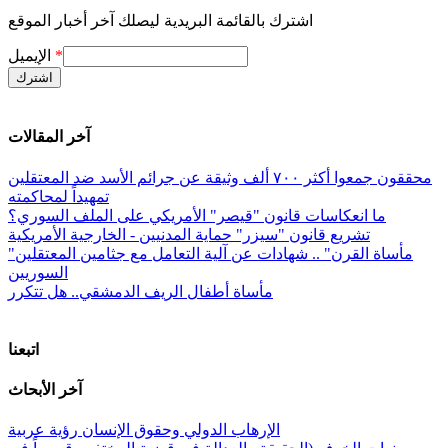
اشترك بالقائمة البريدية ليصلك آخر أخبار الموقع
*
الإيميل
آخر المقالات
محققون جمعوا أكثر ٧٠٠ ألف وثيقة عن جرائم الأسد ضد المعتقلين
تمهيداً لمحاكمته
ما انعكاسات قانون "قيصر" الأمريكي على الملف السوري؟
تشريع قانون "سيزر" حماية المدنيين - الخارجية الأمريكية
"مأساة القرن" .. شهادات عن آلية التعامل مع جثامين المعتقلين
السوريين
مأساة أطفال الريف الدمشقي.. هل تتكرر
اتبعنا
آخر الأبحاث
الإرهاب الدولي وحقوق الإنسان رؤية عربية