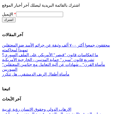
اشترك بالقائمة البريدية ليصلك آخر أخبار الموقع
*
الإيميل
آخر المقالات
محققون جمعوا أكثر ٧٠٠ ألف وثيقة عن جرائم الأسد ضد المعتقلين
تمهيداً لمحاكمته
ما انعكاسات قانون "قيصر" الأمريكي على الملف السوري؟
تشريع قانون "سيزر" حماية المدنيين - الخارجية الأمريكية
"مأساة القرن" .. شهادات عن آلية التعامل مع جثامين المعتقلين
السوريين
مأساة أطفال الريف الدمشقي.. هل تتكرر
اتبعنا
آخر الأبحاث
الإرهاب الدولي وحقوق الإنسان رؤية عربية