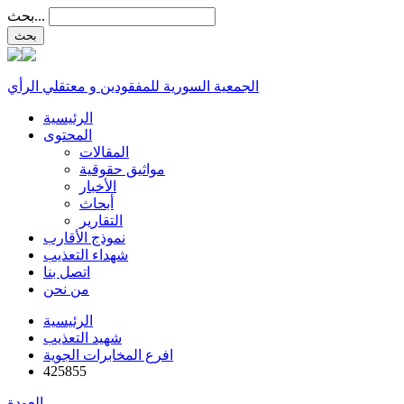
بحث...
الجمعية السورية للمفقودين و معتقلي الرأي
الرئيسية
المحتوى
المقالات
مواثيق حقوقية
الأخبار
أبحاث
التقارير
نموذج الأقارب
شهداء التعذيب
اتصل بنا
من نحن
الرئيسية
شهيد التعذيب
افرع المخابرات الجوية
425855
العودة