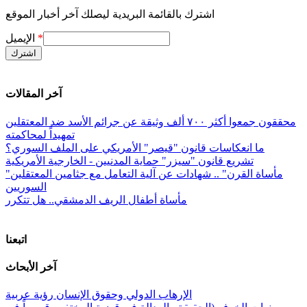
اشترك بالقائمة البريدية ليصلك آخر أخبار الموقع
*
الإيميل
آخر المقالات
محققون جمعوا أكثر ٧٠٠ ألف وثيقة عن جرائم الأسد ضد المعتقلين
تمهيداً لمحاكمته
ما انعكاسات قانون "قيصر" الأمريكي على الملف السوري؟
تشريع قانون "سيزر" حماية المدنيين - الخارجية الأمريكية
"مأساة القرن" .. شهادات عن آلية التعامل مع جثامين المعتقلين
السوريين
مأساة أطفال الريف الدمشقي.. هل تتكرر
اتبعنا
آخر الأبحاث
الإرهاب الدولي وحقوق الإنسان رؤية عربية