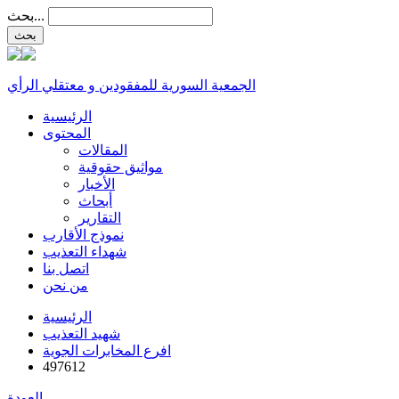
بحث...
الجمعية السورية للمفقودين و معتقلي الرأي
الرئيسية
المحتوى
المقالات
مواثيق حقوقية
الأخبار
أبحاث
التقارير
نموذج الأقارب
شهداء التعذيب
اتصل بنا
من نحن
الرئيسية
شهيد التعذيب
افرع المخابرات الجوية
497612
العودة