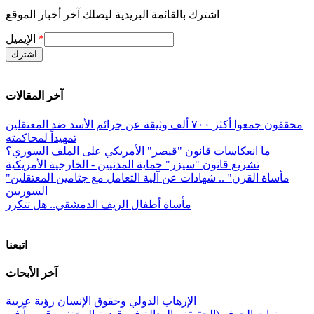
اشترك بالقائمة البريدية ليصلك آخر أخبار الموقع
*
الإيميل
آخر المقالات
محققون جمعوا أكثر ٧٠٠ ألف وثيقة عن جرائم الأسد ضد المعتقلين
تمهيداً لمحاكمته
ما انعكاسات قانون "قيصر" الأمريكي على الملف السوري؟
تشريع قانون "سيزر" حماية المدنيين - الخارجية الأمريكية
"مأساة القرن" .. شهادات عن آلية التعامل مع جثامين المعتقلين
السوريين
مأساة أطفال الريف الدمشقي.. هل تتكرر
اتبعنا
آخر الأبحاث
الإرهاب الدولي وحقوق الإنسان رؤية عربية