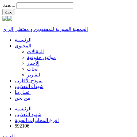
بحث...
الجمعية السورية للمفقودين و معتقلي الرأي
الرئيسية
المحتوى
المقالات
مواثيق حقوقية
الأخبار
أبحاث
التقارير
نموذج الأقارب
شهداء التعذيب
اتصل بنا
من نحن
الرئيسية
شهيد التعذيب
افرع المخابرات الجوية
592106
العودة