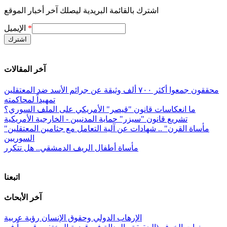
اشترك بالقائمة البريدية ليصلك آخر أخبار الموقع
*
الإيميل
آخر المقالات
محققون جمعوا أكثر ٧٠٠ ألف وثيقة عن جرائم الأسد ضد المعتقلين
تمهيداً لمحاكمته
ما انعكاسات قانون "قيصر" الأمريكي على الملف السوري؟
تشريع قانون "سيزر" حماية المدنيين - الخارجية الأمريكية
"مأساة القرن" .. شهادات عن آلية التعامل مع جثامين المعتقلين
السوريين
مأساة أطفال الريف الدمشقي.. هل تتكرر
اتبعنا
آخر الأبحاث
الإرهاب الدولي وحقوق الإنسان رؤية عربية