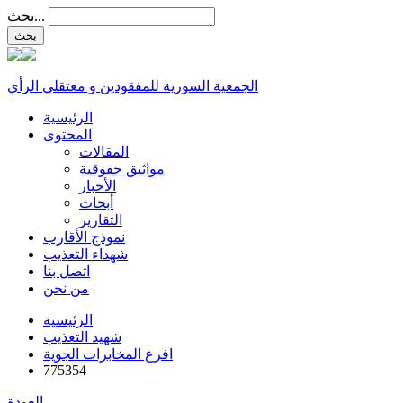
بحث...
الجمعية السورية للمفقودين و معتقلي الرأي
الرئيسية
المحتوى
المقالات
مواثيق حقوقية
الأخبار
أبحاث
التقارير
نموذج الأقارب
شهداء التعذيب
اتصل بنا
من نحن
الرئيسية
شهيد التعذيب
افرع المخابرات الجوية
775354
العودة