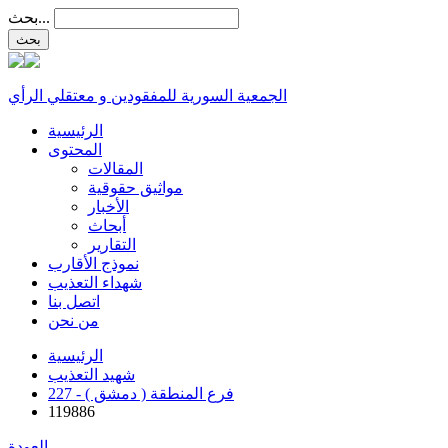
بحث...
الجمعية السورية للمفقودين و معتقلي الرأي
الرئيسية
المحتوى
المقالات
مواثيق حقوقية
الأخبار
أبحاث
التقارير
نموذج الأقارب
شهداء التعذيب
اتصل بنا
من نحن
الرئيسية
شهيد التعذيب
227 - فرع المنطقة ( دمشق )
119886
العودة