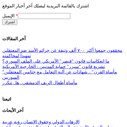
اشترك بالقائمة البريدية ليصلك آخر أخبار الموقع
*
الإيميل
آخر المقالات
محققون جمعوا أكثر ٧٠٠ ألف وثيقة عن جرائم الأسد ضد المعتقلين
تمهيداً لمحاكمته
ما انعكاسات قانون "قيصر" الأمريكي على الملف السوري؟
تشريع قانون "سيزر" حماية المدنيين - الخارجية الأمريكية
"مأساة القرن" .. شهادات عن آلية التعامل مع جثامين المعتقلين
السوريين
مأساة أطفال الريف الدمشقي.. هل تتكرر
اتبعنا
آخر الأبحاث
الإرهاب الدولي وحقوق الإنسان رؤية عربية