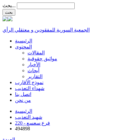
بحث...
الجمعية السورية للمفقودين و معتقلي الرأي
الرئيسية
المحتوى
المقالات
مواثيق حقوقية
الأخبار
أبحاث
التقارير
نموذج الأقارب
شهداء التعذيب
اتصل بنا
من نحن
الرئيسية
شهيد التعذيب
220 - فرع سعسع
494898
العودة