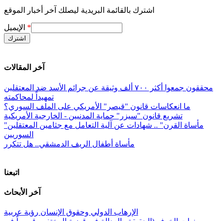
اشترك بالقائمة البريدية ليصلك آخر أخبار الموقع
*
الإيميل
آخر المقالات
محققون جمعوا أكثر ٧٠٠ ألف وثيقة عن جرائم الأسد ضد المعتقلين
تمهيداً لمحاكمته
ما انعكاسات قانون "قيصر" الأمريكي على الملف السوري؟
تشريع قانون "سيزر" حماية المدنيين - الخارجية الأمريكية
"مأساة القرن" .. شهادات عن آلية التعامل مع جثامين المعتقلين
السوريين
مأساة أطفال الريف الدمشقي.. هل تتكرر
اتبعنا
آخر الأبحاث
الإرهاب الدولي وحقوق الإنسان رؤية عربية