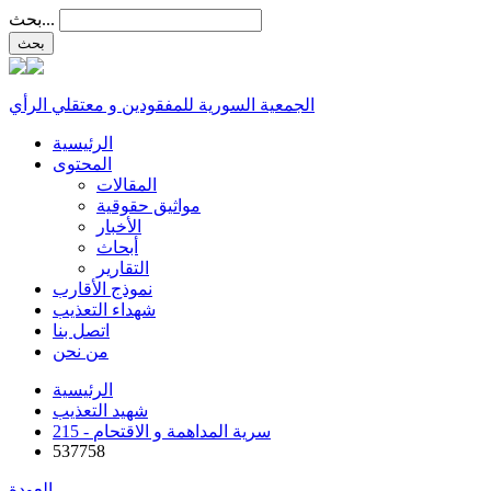
بحث...
الجمعية السورية للمفقودين و معتقلي الرأي
الرئيسية
المحتوى
المقالات
مواثيق حقوقية
الأخبار
أبحاث
التقارير
نموذج الأقارب
شهداء التعذيب
اتصل بنا
من نحن
الرئيسية
شهيد التعذيب
215 - سرية المداهمة و الاقتحام
537758
العودة