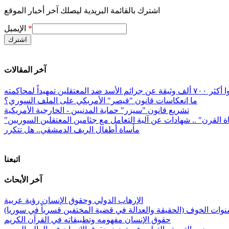
اشترك بالقائمة البريدية ليصلك آخر أخبار الموقع
*
الإيميل
آخر المقالات
معتقلين تمهيداً لمحاكمته
ما انعكاسات قانون "قيصر" الأمريكي على الملف السوري؟
تشريع قانون "سيزر" حماية المدنيين - الخارجية الأمريكية
ة القرن" .. شهادات عن آلية التعامل مع جثامين المعتقلين السوريين
مأساة أطفال الريف الدمشقي.. هل تتكرر
اتبعنا
آخر الأبحاث
الإرهاب الدولي وحقوق الإنسان رؤية عربية
وات الخوف (الحقيقة والعدالة في قضية المختفين قسرياً في سوريا)
حقوق الإنسان مفهومه وتطبيقاته في القرآن الكريم