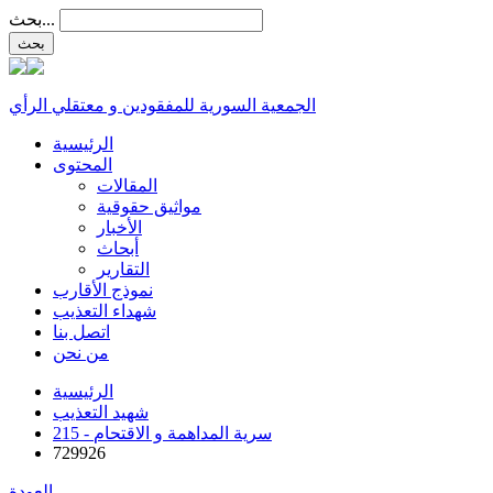
بحث...
الجمعية السورية للمفقودين و معتقلي الرأي
الرئيسية
المحتوى
المقالات
مواثيق حقوقية
الأخبار
أبحاث
التقارير
نموذج الأقارب
شهداء التعذيب
اتصل بنا
من نحن
الرئيسية
شهيد التعذيب
215 - سرية المداهمة و الاقتحام
729926
العودة