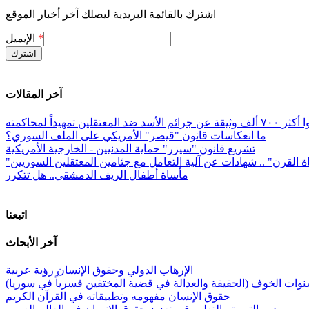
اشترك بالقائمة البريدية ليصلك آخر أخبار الموقع
*
الإيميل
آخر المقالات
معتقلين تمهيداً لمحاكمته
ما انعكاسات قانون "قيصر" الأمريكي على الملف السوري؟
تشريع قانون "سيزر" حماية المدنيين - الخارجية الأمريكية
ة القرن" .. شهادات عن آلية التعامل مع جثامين المعتقلين السوريين
مأساة أطفال الريف الدمشقي.. هل تتكرر
اتبعنا
آخر الأبحاث
الإرهاب الدولي وحقوق الإنسان رؤية عربية
وات الخوف (الحقيقة والعدالة في قضية المختفين قسرياً في سوريا)
حقوق الإنسان مفهومه وتطبيقاته في القرآن الكريم