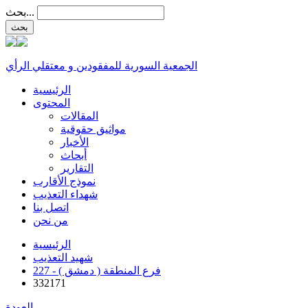
بحث...
الجمعية السورية للمفقودين و معتقلي الرأي
الرئيسية
المحتوى
المقالات
مواثيق حقوقية
الأخبار
أبحاث
التقارير
نموذج الأقارب
شهداء التعذيب
اتصل بنا
من نحن
الرئيسية
شهيد التعذيب
227 - فرع المنطقة ( دمشق )
332171
العودة