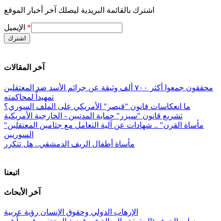
اشترك بالقائمة البريدية ليصلك آخر أخبار الموقع
*
الإيميل
آخر المقالات
محققون جمعوا أكثر ٧٠٠ ألف وثيقة عن جرائم الأسد ضد المعتقلين
تمهيداً لمحاكمته
ما انعكاسات قانون "قيصر" الأمريكي على الملف السوري؟
تشريع قانون "سيزر" حماية المدنيين - الخارجية الأمريكية
"مأساة القرن" .. شهادات عن آلية التعامل مع جثامين المعتقلين
السوريين
مأساة أطفال الريف الدمشقي.. هل تتكرر
اتبعنا
آخر الأبحاث
الإرهاب الدولي وحقوق الإنسان رؤية عربية