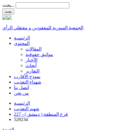
بحث...
الجمعية السورية للمفقودين و معتقلي الرأي
الرئيسية
المحتوى
المقالات
مواثيق حقوقية
الأخبار
أبحاث
التقارير
نموذج الأقارب
شهداء التعذيب
اتصل بنا
من نحن
الرئيسية
شهيد التعذيب
227 - فرع المنطقة ( دمشق )
529234
العودة