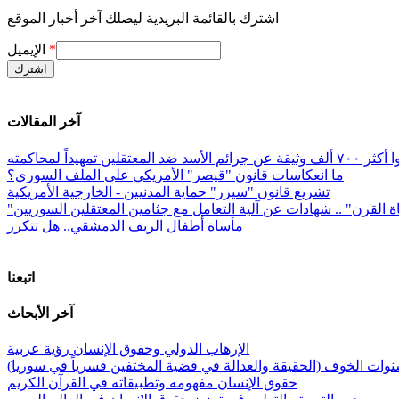
اشترك بالقائمة البريدية ليصلك آخر أخبار الموقع
*
الإيميل
آخر المقالات
معتقلين تمهيداً لمحاكمته
ما انعكاسات قانون "قيصر" الأمريكي على الملف السوري؟
تشريع قانون "سيزر" حماية المدنيين - الخارجية الأمريكية
ة القرن" .. شهادات عن آلية التعامل مع جثامين المعتقلين السوريين
مأساة أطفال الريف الدمشقي.. هل تتكرر
اتبعنا
آخر الأبحاث
الإرهاب الدولي وحقوق الإنسان رؤية عربية
وات الخوف (الحقيقة والعدالة في قضية المختفين قسرياً في سوريا)
حقوق الإنسان مفهومه وتطبيقاته في القرآن الكريم