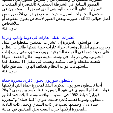
المصور السابق في الشرطة العسكرية (القيصر) أو الملقب بـ
"سيزار"، تظهر التعذيب الوحشي الذي تعرض له المعتقلون في
سجون المخابرات السورية. حيث تم عرض حوالي 24 صورة من
أصل حوالي 55 ألف صورة، وبعض الصور لأشخاص بعيون مفقوءة أو
لأشخاص...
بدون فئة
عشرات القتلى بغارات في دوما وإدلب ودرعا
قال مراسلون للجزيرة إن عشرات المدنيين سقطوا بين قتيل
وجريح، بينهم أطفال ونساء، جراء غارات جوية نفذتها طائرات النظام
على مدينة دوما في الغوطة الشرقية بريف دمشق، وفي ريف إدلب
الجنوبي، وفي درعا. في وسط مدينة دوما، طال القصف سوقا
شعبية مكتظة وأحياء سكنية وتسبب في مقتل 11 شخصا، كما
استهدفت قوات النظام بقذائف الهاون المناطق ذاتها...
بدون فئة
ناشطون سوريون يحيون ذكرى مجزرة حماة
أحيا ناشطون سوريون الذكرى الـ33 لمجزرة حماة التي ارتكبتها
قوات النظام السوري في عهد الرئيس حافظ الأسد بين يومي 2 و28
فبراير/شباط 1982 في المدينة الواقعة وسط البلاد. فقد أطلق
ناشطون وسوما (هشتاغات) حملت عنوان "كلنا حماة" و"مجزرة
حماة 82"، وجميعها تصب في ذات السياق وتحمل ذات الدلالة
لمجزرة ارتكبها حزب البعث بحق المدنيين في مدينة...