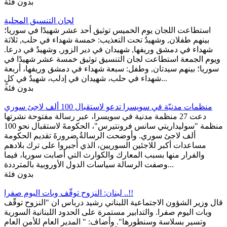
بدون فئة
لجان التنسيق المحلية
استطاعت اللجان يوم الخميس توثيق أحد عشر شهيدًا في سوريا؛
بينهم طفلان, وشهيدٌ تحت التعذيب: خمسة شهداء في حلب, ثلاثة
شهداء في دمشق وريفها, شهيدان في دير الزور, وشهيدٌ في درعا.
ويوم الجمعة استطاعت لجان التنسيق توثيق خمسة عشر شهيدًا في
سوريا؛ بينهم سيدتان, وطفل: سبعة شهداء في دمشق وريفها، أربعة
شهداء في حلب، شهيدان في إدلب، شهيدٌ في كلٍ...
بدون فئة
منظمات مدنيّة في سويسرا تدعو لاستقبال 100 ألف لاجئ سوري
دعت 27 منظمة مدنية في سويسرا، عبر رسالة مفتوحة نشرتها
منظمة "سوليداريتي سانس فرونتيرس"، الحكومةَ لاستقبال نحو 100
ألف لاجئ سوري. وأوضحت الرسالةُ ضرورةَ تقديم الحكومة
مساعدات أكبر للاجئين السوريين، الذي أُجبروا على ترك بلادهم
والفرار منها بسبب المعارك والكوارث التي أصابت سوريا، فيما
وصفت الرسالة سياسات الدول الأوروبية بالمترددة...
بدون فئة
لبنان: النزوح توقّف وبات اليوم صفرا ..!!
قال وزير الشؤون الاجتماعية اللبناني رشيد درباس ان "النزوح توقّف
وبات اليوم صفرا. والتدابير مستمرة على الحدود اللبنانية السورية
وتسير بسلاسة وسنطورها". وأضاف: " المدير العام للأمن العام