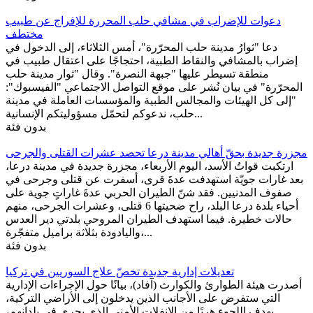
دعوات للإضراب في مشافي حلب المحررة للإفراج عن طبيب
مختطف
دعا "ثوارُ مدينة حلب المحرّرة"، أمس الثلاثاء، إلى الدخول في
إضراب بالمشافي والنقاط الطبية، احتجاجًا على اعتقال طبيب في
منطقة تسيطر عليها "جبهة النصرة". وقال "ثوار مدينة حلب
المحرّرة" في بيان نُشر على موقع التواصل الاجتماعي "الفيسبوك":
"إلى كل الهيئات والمجالس الطبية والمؤسسات العاملة في مدينة
حلب، ندعوكم لتحمّل مسؤوليتكم الإنسانية...
بدون فئة
مجزرة جديدة بحقّ أهالي مدينة درعا تحصد عشرات القتلى والجرحى
ارتكبت قواتُ الأسد، اليوم الأربعاء، مجزرة جديدة في مدينة درعا،
بعد غارات جويّة استهدفت عدةَ قرى، أسفرت عن قتلى وجرحى في
صفوف المدنيين. فقد شنّ الطيران الحربي عدةَ غاراتٍ جوية على
أحياء بلدة درعا البلد، راح ضحيتها 6 قتلى، وعشرات الجرحى، منهم
حالات خطيرة. فيما استهدف الطيران المروحي بلدتي دير العدس
واليادودة بثلاثة براميل متفجّرة،...
بدون فئة
تعديلات إدارية جديدة تخصّ علاج السوريين في تركيا
أصدرت هيئة الطوارئ والكوارث (آفاد)، بيانًا حول الإجراءات الإدارية
التي ستفرض على الأجانب الذين يدخلون إلى الأراضي التركية،
بهدف اللجوء هربًا من الانفلات الأمني الذي يجري في بلدانهم،