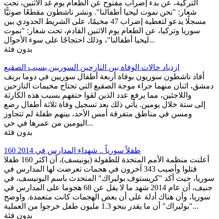
التركية، عن بدء إضراب مفتوح عن الطعام يوم غد الاثنين، تحت
شعار: "نحن نموت ليحيا أطفالنا". ونشر ناشطون مقطعًا صوتيًّا
مسجلًا يدعو لتغطية إضراب 47 مخيمًا، على الشريط الحدودي بين
سوريا وتركيا، عن الطعام يوم الاثنين القادم، تحت شعار: "نموت
ليحيا أطفالنا"، وذلك احتجاجًا على سوء الأحوال...
بدون فئة
ازدياد حالات الوفاة بين النازحين السوريين بسبب الصقيع
أفاد ناشطون سوريون بوفاة أربعة أطفال سوريين في دوما بريف
دمشق، اثنان منهما جراء موجة الصقيع التي تجتاح مخيمات النازحين
واللاجئين، مما يرفع عدد الذين لقوا حتفهم بسبب هذه الكارثة
إلى ستة خلال يومين. يأتي ذلك بعد تسجيل وفاة ثلاثة أطفال رضع
ومسن في مناطق متفرقة أمس الأحد، بينهم طفلة لم تتجاوز
اليومين من عمرها في حي...
بدون فئة
160 طفلاً سورياً .. شهداء المدارس في 2014
أعلنت منظمة الأمم المتحدة للطفولة (يونيسف)، أن اكثر 160 طفلا
قتلوا وأصيب 343 آخرون في هجمات تعرضت لها المدارس في
سوريا، حيث أكد "كريستوف بوليراك" المتحدث باسم اليونيسف، في
جنيف، أن عام 2014 شهد ما لا يقل عن 68 هجوما على المدارس في
سوريا، وأن هناك أدلة على أن بعض الهجمات كانت متعمدة. واوضح
"بوليراك" أن ما يقدر بنحو 1.3 مليون طفل خرجوا من العملية...
بدون فئة