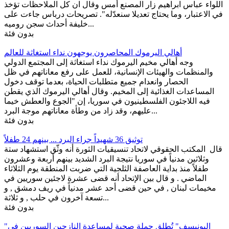
اللواء عباس ابراهيم زار المصنع أمس وقال ان كل الملاحظات تؤخذ
في الاعتبار، وما يحتاج تعديلا سنعدّله". تصريحات درباس جاءت على
خليفة أحداث سجن روميه...
بدون فئة
أهالي اليرموك المحاصرون يوجهون نداء استغاثة للعالم
وجه أهالي مخيم اليرموك نداء استغاثة إلى المجتمع الدولي
والمنظمات والهيئات الإنسانية، للعمل على رفع معاناتهم في ظل
الحصار وانعدام جميع متطلبات الحياة، بعدما توقف دخول
المساعدات الغذائية إلى المخيم. وقال أهالي اليرموك الذي يقطن
فيه اللاجئون الفلسطينيون في سوريا، إن "الجوع والعطش خيما
عليهم، وقد زاد من وطأة معاناتهم موجة البرد...
بدون فئة
توثيق 36 شهيداً جراء البرد ... بينهم 24 طفلاً
قال المكتب الحقوقي لاتحاد تنسيقيات الثورة أنه وثّق استشهاد ستة
وثلاثين مدنياً في سوريا نتيجة البرد الشديد بينهم أربعة وعشرون
طفلاً منذ بداية العاصفة الثلجية التي ضربت المنطقة يوم الثلاثاء
الماضي . و قال بين الإتحاد أنه قضى عشرة لاجئين سوريين في
مخيمات لبنان , في حين قضى أحد عشر مدنياً في ريف دمشق , و
تسعة آخرون في حلب , و ثلاثة...
بدون فئة
"اليونيسف" تُطلِق حملة صحية لمساعدة النازحين السوريين في