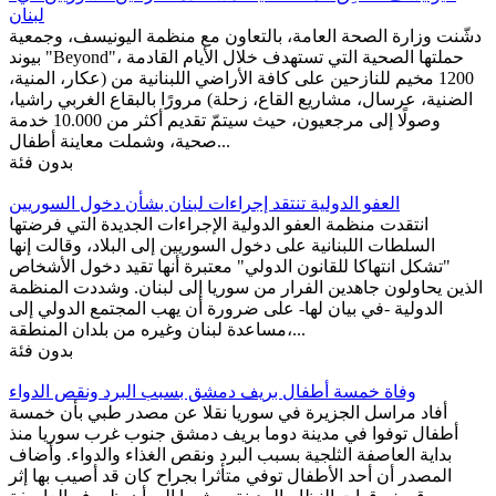
لبنان
دشّنت وزارة الصحة العامة، بالتعاون مع منظمة اليونيسف، وجمعية
بيوند "Beyond"، حملتها الصحية التي تستهدف خلال الأيام القادمة
1200 مخيم للنازحين على كافة الأراضي اللبنانية من (عكار، المنية،
الضنية، عرسال، مشاريع القاع، زحلة) مرورًا بالبقاع الغربي راشيا،
وصولًا إلى مرجعيون، حيث سيتمّ تقديم أكثر من 10.000 خدمة
صحية، وشملت معاينة أطفال...
بدون فئة
العفو الدولية تنتقد إجراءات لبنان بشأن دخول السوريين
انتقدت منظمة العفو الدولية الإجراءات الجديدة التي فرضتها
السلطات اللبنانية على دخول السوريين إلى البلاد، وقالت إنها
"تشكل انتهاكا للقانون الدولي" معتبرة أنها تقيد دخول الأشخاص
الذين يحاولون جاهدين الفرار من سوريا إلى لبنان. وشددت المنظمة
الدولية -في بيان لها- على ضرورة أن يهب المجتمع الدولي إلى
مساعدة لبنان وغيره من بلدان المنطقة،...
بدون فئة
وفاة خمسة أطفال بريف دمشق بسبب البرد ونقص الدواء
أفاد مراسل الجزيرة في سوريا نقلا عن مصدر طبي بأن خمسة
أطفال توفوا في مدينة دوما بريف دمشق جنوب غرب سوريا منذ
بداية العاصفة الثلجية بسبب البرد ونقص الغذاء والدواء. وأضاف
المصدر أن أحد الأطفال توفي متأثرا بجراح كان قد أصيب بها إثر