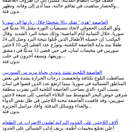
قصف قوات النظام المدينة، مشيرا إلى أن ظروف العاصفة
والحصار ساهمت في تفاقم حالته، مما أدى إلى وفاته. وتظهر...
بدون فئة
العاصفة "هدى" تفتك بـ36 شخصًا خلال زيارتها إلى سوريا
وثّق المكتب الحقوقي لاتحاد تنسيقيات الثورة مقتل 36 مدنيًّا في
سوريا، خلال الثمانية أيام الماضية؛ وذلك نتيجة البرد الشديد. وقال
المكتب: إن حصيلة الأطفال الذين قُتلوا نتيجة البرد وصل إلى 24
طفلًا منذ بداية العاصفة الثلجية، وتوزّع عدد القتلى إلى 10 لاجئين
سوريين في مخيمات لبنان، في حين قضى 12 مدنيًّا في دمشق
وريفها، وتسعة آخرون في حلب،...
بدون فئة
العاصفة الثلجية تشتد وتودي بحياة مزيد من السوريين
تساقطت الثلوج بكثافة وانخفضت درجات الحرارة بشدة في بعض
المناطق الشمالية في سوريا. بينما ارتفع عدد الذين قضوا في لبنان
بسبب البرد -الذي يصاحب العاصفة الثلجية التي تضرب منطقة
شرقي حوض البحر المتوسط منذ الثلاثاء الماضي- إلى سبعة لاجئين
سوريين، وقد فاقمت العاصفة محنة اللاجئين في ظل نقص الدواء
والغذاء ووسائل التدفئة. وأفاد مراسل الجزيرة...
بدون فئة
آلاف اللاجئين على الحدود التركية يُعلنون الإضراب عن الطعام
أعلن تجمّع مخيمات أطمة، بريف إدلب الشمالي على الحدود