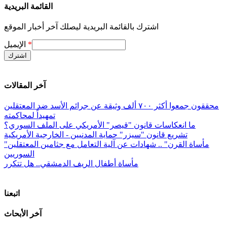
القائمة البريدية
اشترك بالقائمة البريدية ليصلك آخر أخبار الموقع
*
الإيميل
آخر المقالات
محققون جمعوا أكثر ٧٠٠ ألف وثيقة عن جرائم الأسد ضد المعتقلين
تمهيداً لمحاكمته
ما انعكاسات قانون "قيصر" الأمريكي على الملف السوري؟
تشريع قانون "سيزر" حماية المدنيين - الخارجية الأمريكية
"مأساة القرن" .. شهادات عن آلية التعامل مع جثامين المعتقلين
السوريين
مأساة أطفال الريف الدمشقي.. هل تتكرر
اتبعنا
آخر الأبحاث