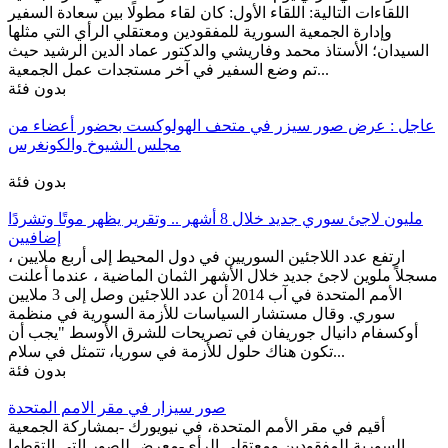
اللقاءات التالية: اللقاء الأول: كان لقاء مطولًا بين سعادة السفير
وإدارة الجمعية السورية للمفقودين ومعتقلي الرأي التي مثلها
السيدان؛ الأستاذ محمد وفاريشي والدكتور عماد الدين الرشيد حيث
تم وضع السفير في آخر مستجدات عمل الجمعية...
بدون فئة
عاجل : عرض صور سيزر في متحف الهولوكست بحضور أعضاء من
مجلس الشيوخ والكونغرس
بدون فئة
مليون لاجئ سوري جديد خلال 8 أشهر .. وتقرير يظهر موتًا وتشردًا
إضافيين
ارتفع عدد اللاجئين السوريين في دول المحيط إلى أربع ملايين ،
مسجلاً ملوين لاجئ جديد خلال الأشهر الثمان الماضية ، عندما أعلنت
الأمم المتحدة في آب 2014 أن عدد اللاجئين وصل إلى 3 ملايين
سوري. وقال مستشار السياسات للأزمة السورية في منظمة
أوكسفام دانيال جوريفان في تصريحات للشرق الأوسط "يجب أن
تكون هناك حلول للأزمة في سوريا، تتمثل في سلام...
بدون فئة
صور سيزار في مقر الامم المتحدة
أقيم في مقر الأمم المتحدة، في نيويورك -بمشاركة الجمعية
السورية للمفقودين ومعتقلي الرأي-معرض للصور التي التقطها