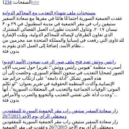
>>
>
الصفحات:
4
3
2
1
مستجدات ملف شهداء التعذيب مع المحاكم الدولية
عقدت الجمعية السورية اجتماعًا هامًا في مقرها مع سعادة السفير
ستيفين راب في مقر الجمعية في مدينة اسطنبول في ٢٩ و٣٠
نيسان ٢٠١٧. وتناول الحديث تطورات العمل القضائي المشترك
الذي تعاون الطرفان لإيصاله للمحاكم الدولية، وتمّت الإشارة
للدعاوى التي رفعت في إسبانيا والمملكة المتحدة ضد مجرمين من
نظام الأسد، إضافةً إلى العمل الذي يقوم به...
بدون فئة
رايتس ووتش تعيد فتح ملف صور الرعب بسجون الأسد (فيديو)
أصدرت منظمة "هيومن رايتس ووتش"؛ تقريرا حول تسريب آلاف
الصور لضحايا التعذيب في سجون النظام السوري، وخلصت إلى أن
هذه الصور تشكل "أدلة دامغة" على ارتكاب جرائم ضد
الإنسانية.وأكدت المنظمة الحقوقية في تقرير بعنوان: "لو تكلم
الموتى: الوفيات الجماعية والتعذيب في المعتقلات السورية"، أنها
"وجدت أدلة على تفشي التعذيب والتجويع والضرب والأمراض...
بدون فئة
زار سعادة السفير ستيفن راب مقر الجمعية السورية للمفقودين
ومعتقلي الرأي يوم الأحد 26/7/2015
زار سعادة السفير ستيفن راب مقر الجمعية السورية للمفقودين
ومعتقلي الرأي يوم الأحد 26/7/2015 وعقدت في مقر الجمعية